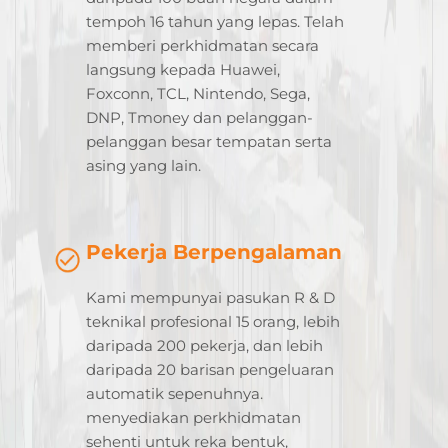
tempoh 16 tahun yang lepas. Telah
memberi perkhidmatan secara
langsung kepada Huawei,
Foxconn, TCL, Nintendo, Sega,
DNP, Tmoney dan pelanggan-
pelanggan besar tempatan serta
asing yang lain.
Pekerja Berpengalaman
Kami mempunyai pasukan R & D
teknikal profesional 15 orang, lebih
daripada 200 pekerja, dan lebih
daripada 20 barisan pengeluaran
automatik sepenuhnya.
menyediakan perkhidmatan
sehenti untuk reka bentuk,