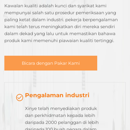
Kawalan kualiti adalah kunci dan syarikat kami
mempunyai salah satu prosedur pemeriksaan yang
paling ketat dalam industri. pekerja berpengalaman
kami telah terus meningkatkan diri mereka sendiri
dalam dekad yang lalu untuk memastikan bahawa
produk kami memenuhi piawaian kualiti tertinggi.
Bicara dengan Pakar Kami
Pengalaman industri
Xinye telah menyediakan produk
dan perkhidmatan kepada lebih
daripada 2000 pelanggan di lebih
daripada 100 buah negara dalam