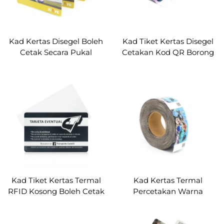
Kad Kertas Disegel Boleh
Kad Tiket Kertas Disegel
Cetak Secara Pukal
Cetakan Kod QR Borong
Mifare Classic S50 1K dari
untuk Taman Tema
Kilang untuk Perjalanan
Penggunaan Sekali
Metro
Sahaja
Kad Tiket Kertas Termal
Kad Kertas Termal
RFID Kosong Boleh Cetak
Percetakan Warna
Borong untuk Festival
ICODE SLI-X Disesuai
Muzik
untuk Kad RFID Kertas