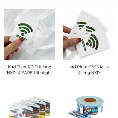
Kad Tiket RFID Kilang
kad Pintar 13.56 MHz
NXP MIFARE Ultralight
Kilang NXP
EV1 48B/128B, Kad Tiket
NTAG213/215/216, Kad
RFID Kertas Mesra Alam
Tiket RFID yang Boleh
Dicetak Termal pada
Kertas untuk Acara,
Festival, dan Tiket Bas
Metro