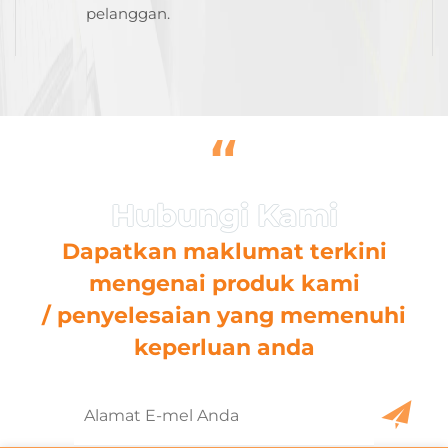
pelanggan.
“
Dapatkan maklumat terkini
mengenai produk kami
/ penyelesaian yang memenuhi
keperluan anda