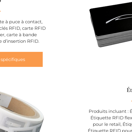
D
te à puce à contact,
-clés RFID, carte RFID
er, carte à bande
e d’insertion RFID.
 spécifiques
Ét
Produits incluant : 
Étiquette RFID flex
pour le retail, Ét
Étiquette RFID pour