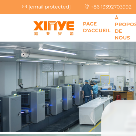
[email protected]
+86 13392703992
À
PAGE
PROPO
D'ACCUEIL
DE
NOUS