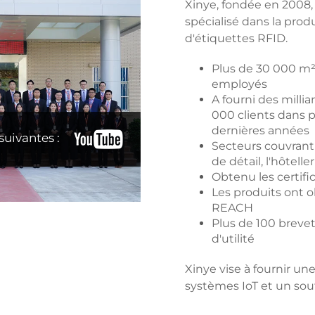
Xinye, fondée en 2008,
spécialisé dans la prod
d'étiquettes RFID.
Plus de 30 000 m² 
employés
A fourni des millia
000 clients dans p
dernières années
suivantes :
Secteurs couvrant 
de détail, l'hôtelle
Obtenu les certifi
Les produits ont o
REACH
Plus de 100 breve
d'utilité
Xinye vise à fournir une
systèmes IoT et un sou