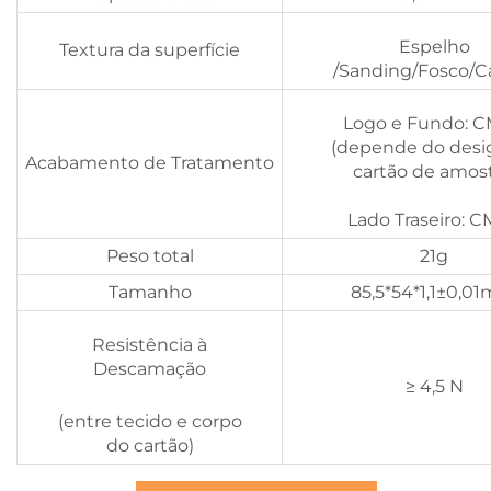
Espelho
Textura da superfície
/Sanding/Fosco/C
Logo e Fundo: 
(depende do desi
Acabamento de Tratamento
cartão de amost
Lado Traseiro: 
Peso total
21g
Tamanho
85,5*54*1,1±0,0
Resistência à
Descamação
≥ 4,5 N
(entre tecido e corpo
do cartão)