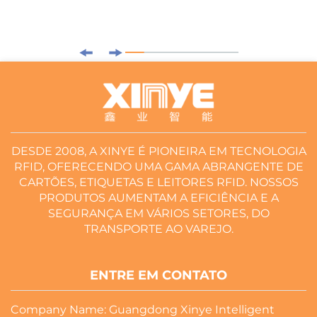
DESDE 2008, A XINYE É PIONEIRA EM TECNOLOGIA
RFID, OFERECENDO UMA GAMA ABRANGENTE DE
CARTÕES, ETIQUETAS E LEITORES RFID. NOSSOS
PRODUTOS AUMENTAM A EFICIÊNCIA E A
SEGURANÇA EM VÁRIOS SETORES, DO
TRANSPORTE AO VAREJO.
ENTRE EM CONTATO
Company Name: Guangdong Xinye Intelligent