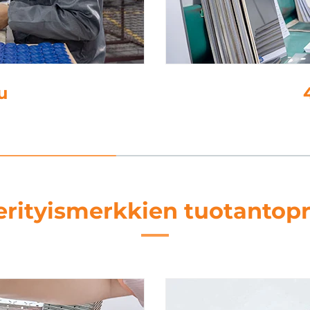
u
erityismerkkien tuotantopr