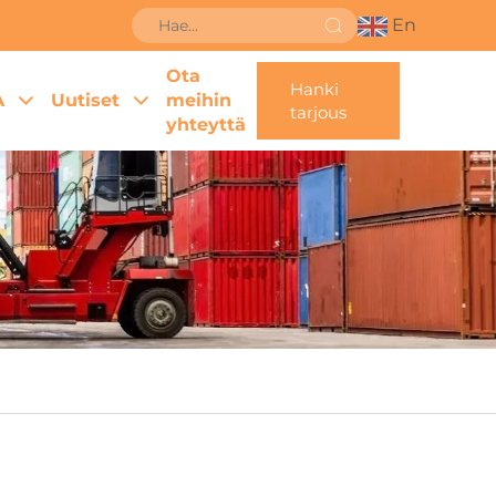
En
Ota
Hanki
A
Uutiset
meihin
tarjous
yhteyttä