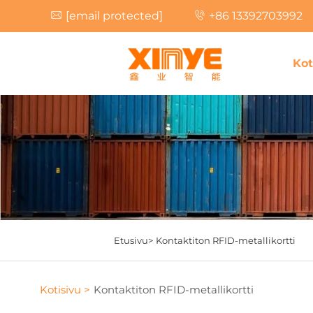
[email protected]
+86 13392703992
Kot
Etusivu>
Kontaktiton RFID-metallikortti
Kotisivu >
Kontaktiton RFID-metallikortti