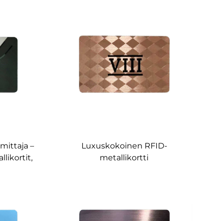
intainen
molemmilta puolilta
räätälöity
skannattava luksusmaksukortti,
teollisuustuotanto
mittaja –
Luxuskokoinen RFID-
likortit,
metallikortti
tettu
kosketuksettomalle
maksamiselle