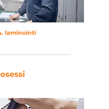
4. laminointi
osessi