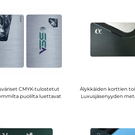
räätälöity pankkialoille,
kortit, musta mattap
ynvalvontajärjestelmiin ja
luksuskortti VIP-kortti, 
kannustusohjelmiin
sväriset CMYK-tulostetut
Älykkäiden korttien toi
mmilta puolilta luettavat
Luxusjäsenyyden metal
lliytimelliset RFID-kortit,
RFID, OEM-mukau
mattapintaiset