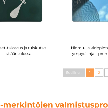
set-tulostus ja ruiskutus
Hiomu- ja kidepint
sisääntulossa –
ympyrälinja – pr
tuksettomat metallikortit,
RFID/NFC-metallikort
ID Mifare Ultralight AES
mukautettavat, yksipuo
luettavat korti
Edellinen
1
2
-merkintöjen valmistuspro