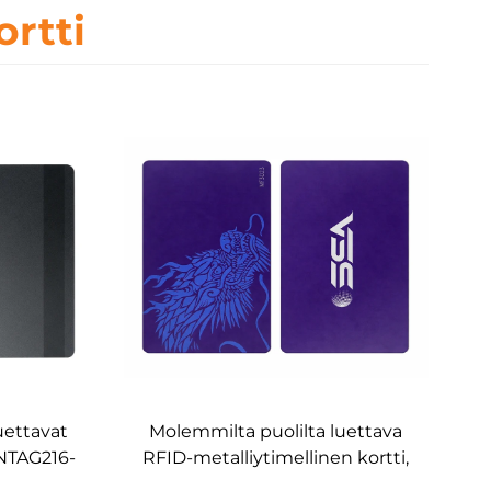
ortti
uettavat
Molemmilta puolilta luettava
 NTAG216-
RFID-metalliytimellinen kortti,
FID/NFC-
MIFARE DESFire EV3 8 kt,