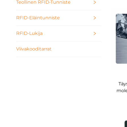
Teollinen RFID-Tunniste
pääs
RFID-Eläintunniste
RFID-Lukija
Viivakooditarrat
Täy
mole
meta