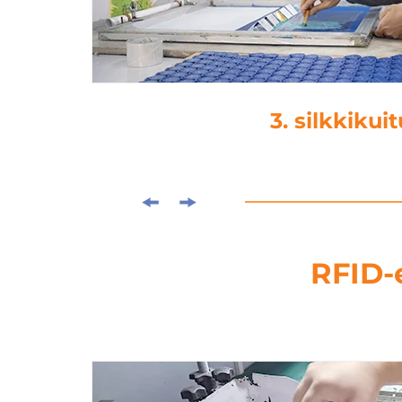
3. silkkikuit
RFID-