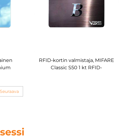
ainen
RFID-kortin valmistaja, MIFARE
emium
Classic S50 1 kt RFID-
it, OEM-
metallikortit, mukautettavat
liset RF-
OEM-kortit
t
Seuraava
sessi