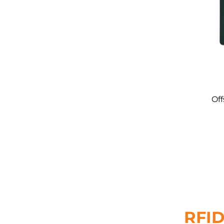
Off
koske
RF
RFID