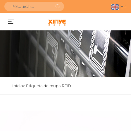
En
SOLICITAR ORÇAMENTO
Início>
Etiqueta de roupa RFID