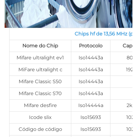
Chips hf de 13,56 MHz (po
Nome do Chip
Protocolo
Capa
Mifare ultralight ev1
Iso14443a
80 
MiFare ultralight c
Iso14443a
192 
Mifare Classic S50
Iso14443a
Mifare Classic S70
Iso14443a
Mifare desfire
Iso14444a
2k/
Icode slix
Iso15693
1024
Código de código
Iso15693
1024