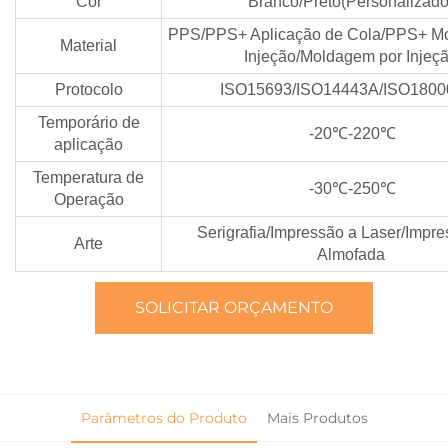
Cor
Branco/Preto(Personalizado
PPS/PPS+ Aplicação de Cola/PPS+ M
Material
Injeção/Moldagem por Injeç
Protocolo
ISO15693/ISO14443A/ISO1800
Temporário de
-20℃-220℃
aplicação
Temperatura de
-30℃-250℃
Operação
Serigrafia/Impressão a Laser/Impr
Arte
Almofada
SOLICITAR ORÇAMENTO
Parâmetros do Produto
Mais Produtos