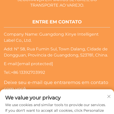
TRANSPORTE AO VAREJO.
ENTRE EM CONTATO
Company Name: Guangdong Xinye Intelligent
Label Co., Ltd.
Add: Nº 58, Rua Fumin Sul, Town Dalang, Cidade de
Dongguan, Província de Guangdong, 523781, China.
E-mail:
[email protected]
Tel.:
+86 13392703992
Deixe seu e-mail que entraremos em contato
com você
We value your privacy
Inscrever-Se
We use cookies and similar tools to provide our services.
If you don't want to accept all cookies, click Personalize