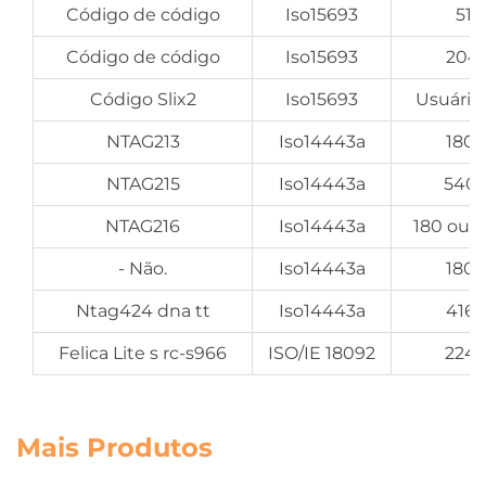
Código de código
Iso15693
512
Código de código
Iso15693
2048
Código Slix2
Iso15693
Usuário
NTAG213
Iso14443a
180 
NTAG215
Iso14443a
540 
NTAG216
Iso14443a
180 ou 
- Não.
Iso14443a
180 
Ntag424 dna tt
Iso14443a
416 
Felica Lite s rc-s966
ISO/IE 18092
224 
Mais Produtos