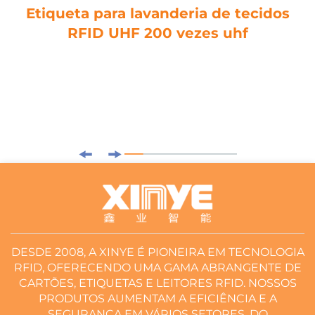
Etiqueta para lavanderia de tecidos
RFID UHF 200 vezes uhf
DESDE 2008, A XINYE É PIONEIRA EM TECNOLOGIA
RFID, OFERECENDO UMA GAMA ABRANGENTE DE
CARTÕES, ETIQUETAS E LEITORES RFID. NOSSOS
PRODUTOS AUMENTAM A EFICIÊNCIA E A
SEGURANÇA EM VÁRIOS SETORES, DO