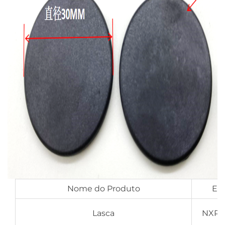
Nome do Produto
Eti
Lasca
NXP S