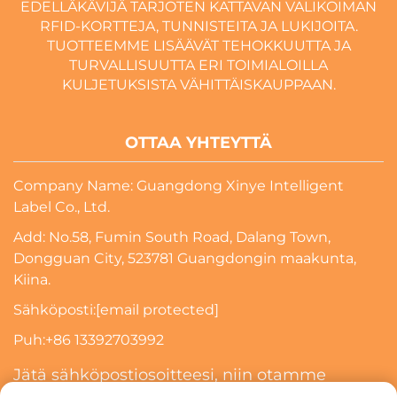
EDELLÄKÄVIJÄ TARJOTEN KATTAVAN VALIKOIMAN
RFID-KORTTEJA, TUNNISTEITA JA LUKIJOITA.
TUOTTEEMME LISÄÄVÄT TEHOKKUUTTA JA
TURVALLISUUTTA ERI TOIMIALOILLA
KULJETUKSISTA VÄHITTÄISKAUPPAAN.
OTTAA YHTEYTTÄ
Company Name: Guangdong Xinye Intelligent
Label Co., Ltd.
Add: No.58, Fumin South Road, Dalang Town,
Dongguan City, 523781 Guangdongin maakunta,
Kiina.
Sähköposti:
[email protected]
Puh:
+86 13392703992
Jätä sähköpostiosoitteesi, niin otamme
sinuun yhteyttä