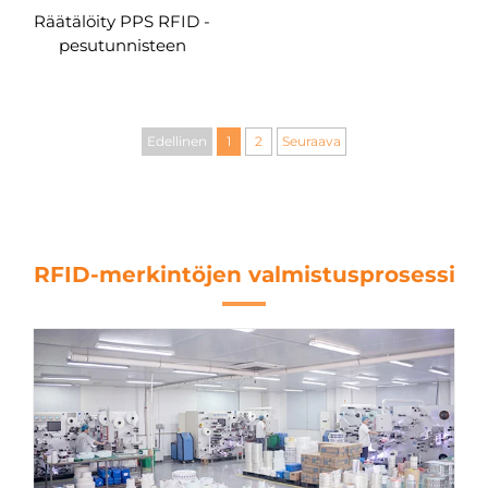
Räätälöity PPS RFID -
pesutunnisteen
ompeleminen vaatteisiin
13,56 MHz:n NFC-tunniste
vaatteille
Edellinen
1
2
Seuraava
RFID-merkintöjen valmistusprosessi