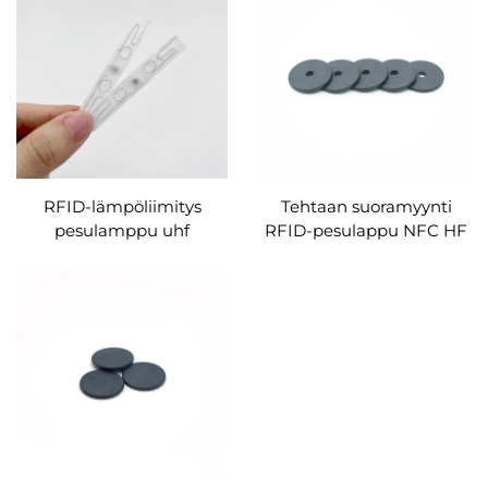
RFID-lämpöliimitys
Tehtaan suoramyynti
pesulamppu uhf
RFID-pesulappu NFC HF
pesutunniste
tekstiilikangas
vedenpitävä pyykkilappu
Pestävä painike Vaatteen
etiketti