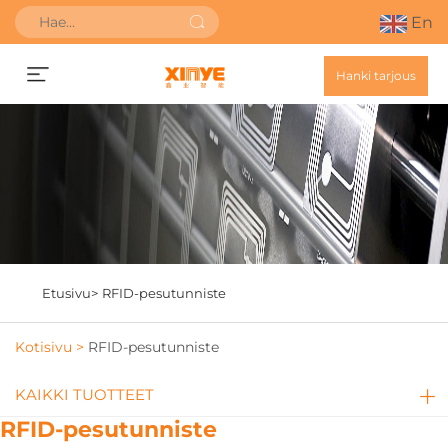
En
Hanki tarjous
Etusivu>
RFID-pesutunniste
Kotisivu >
RFID-pesutunniste
KAIKKI TUOTTEET
RFID-pesutunniste