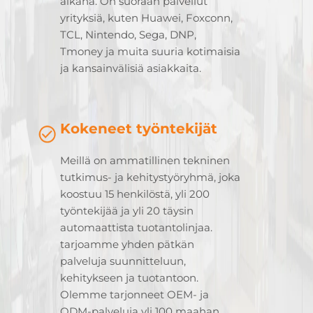
aikana. On suoraan palvellut
yrityksiä, kuten Huawei, Foxconn,
TCL, Nintendo, Sega, DNP,
Tmoney ja muita suuria kotimaisia
ja kansainvälisiä asiakkaita.
Kokeneet työntekijät
Meillä on ammatillinen tekninen
tutkimus- ja kehitystyöryhmä, joka
koostuu 15 henkilöstä, yli 200
työntekijää ja yli 20 täysin
automaattista tuotantolinjaa.
tarjoamme yhden pätkän
palveluja suunnitteluun,
kehitykseen ja tuotantoon.
Olemme tarjonneet OEM- ja
ODM-palveluja yli 100 maahan,