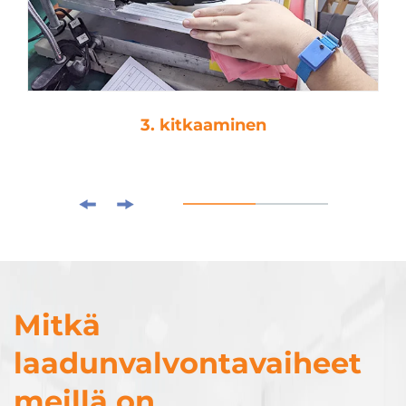
3. kitkaaminen
Mitkä
laadunvalvontavaiheet
meillä on