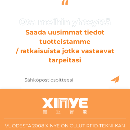
“
Saada uusimmat tiedot
tuotteistamme
/ ratkaisuista jotka vastaavat
tarpeitasi
VUODESTA 2008 XINYE ON OLLUT RFID-TEKNIIKAN