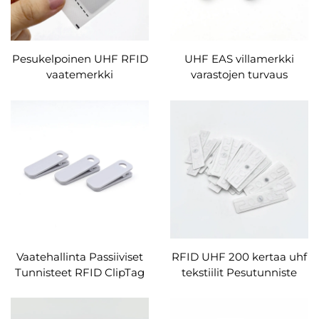
Pesukelpoinen UHF RFID
UHF EAS villamerkki
vaatemerkki
varastojen turvaus
tekstiilistoffasta
vaatteiden myynnin ja
vaatteiden käytössä
varastonhallinnan
käytössä
Vaatehallinta Passiiviset
RFID UHF 200 kertaa uhf
Tunnisteet RFID ClipTag
tekstiilit Pesutunniste
Varastointisovelluksissa