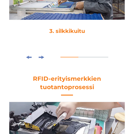
3. silkkikuitu
RFID-erityismerkkien
tuotantoprosessi