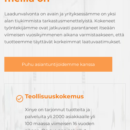
Laadunvalvonta on avain ja yrityksessämme on yksi
alan tiukimmista tarkastusmenettelyistä. Kokeneet
työntekijämme ovat jatkuvasti parantaneet itseään
viimeisen vuosikymmenen aikana varmistaakseen, että
tuotteemme täyttävät korkeimmat laatuvaatimukset.
Puhu asiantuntijoidemme kanssa
Teollisuuskokemus
Xinye on tarjonnut tuotteita ja
palveluita yli 2000 asiakkaalle yli
100 maassa viimeisen 16 vuoden