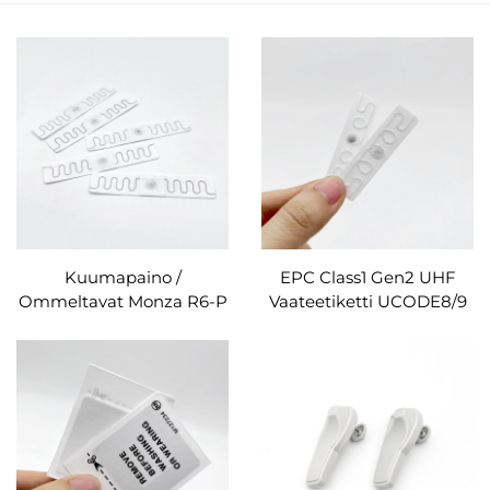
Kuumapaino /
EPC Class1 Gen2 UHF
Ommeltavat Monza R6-P
Vaateetiketti UCODE8/9
RFID-kuumapainettavat
Älykäs Piirilehtilappu
pesulaitetagit
RFID Joustava Tekstiili
Pesulaitetagit Räätälöity