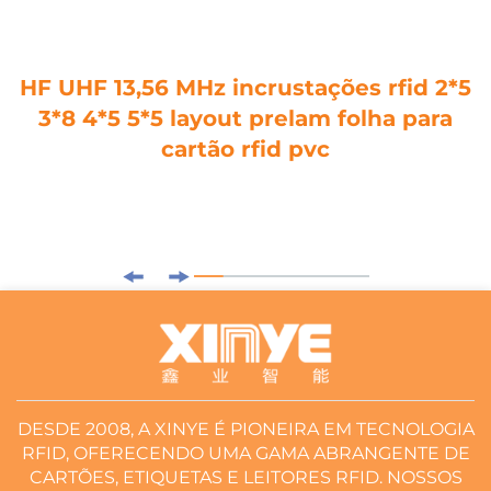
HF UHF 13,56 MHz incrustações rfid 2*5
3*8 4*5 5*5 layout prelam folha para
cartão rfid pvc
DESDE 2008, A XINYE É PIONEIRA EM TECNOLOGIA
RFID, OFERECENDO UMA GAMA ABRANGENTE DE
CARTÕES, ETIQUETAS E LEITORES RFID. NOSSOS