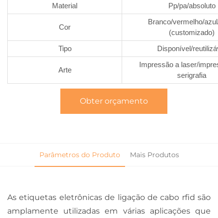
Material
Pp/pa/absoluto
Branco/vermelho/azul
Cor
(customizado)
Tipo
Disponível/reutilizá
Impressão a laser/impr
Arte
serigrafia
Obter orçamento
Parâmetros do Produto
Mais Produtos
As etiquetas eletrônicas de ligação de cabo rfid são
amplamente utilizadas em várias aplicações que