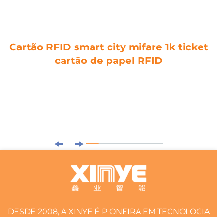
Cartão RFID smart city mifare 1k ticket
cartão de papel RFID
DESDE 2008, A XINYE É PIONEIRA EM TECNOLOGIA