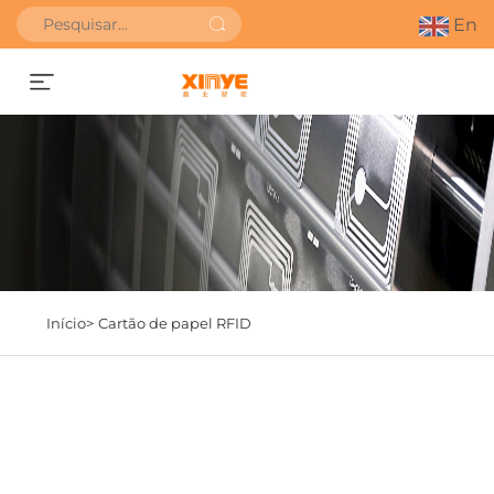
En
Obter orçamento
Início>
Cartão de papel RFID