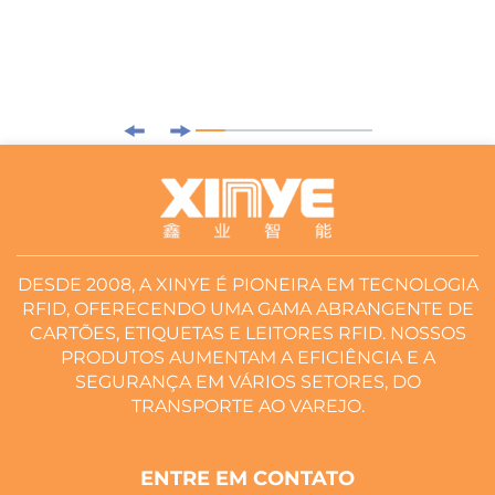
DESDE 2008, A XINYE É PIONEIRA EM TECNOLOGIA
RFID, OFERECENDO UMA GAMA ABRANGENTE DE
CARTÕES, ETIQUETAS E LEITORES RFID. NOSSOS
PRODUTOS AUMENTAM A EFICIÊNCIA E A
SEGURANÇA EM VÁRIOS SETORES, DO
TRANSPORTE AO VAREJO.
ENTRE EM CONTATO