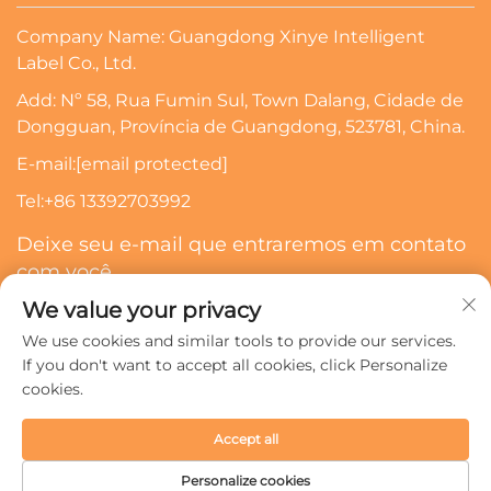
Company Name: Guangdong Xinye Intelligent
Label Co., Ltd.
Add: Nº 58, Rua Fumin Sul, Town Dalang, Cidade de
Dongguan, Província de Guangdong, 523781, China.
E-mail:
[email protected]
Tel:
+86 13392703992
Deixe seu e-mail que entraremos em contato
com você
We value your privacy
Inscrever-Se
We use cookies and similar tools to provide our services.
If you don't want to accept all cookies, click Personalize
cookies.
Direitos autorais © 2024 Guangdong Xinye Intelligent Label
Co., Ltd. Todos os direitos reservados.
Política de
Accept all
Privacidade
Personalize cookies