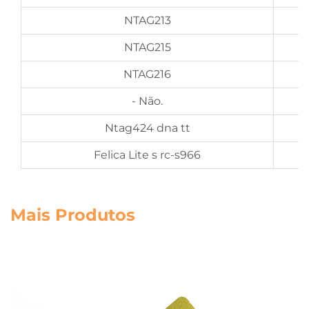
NTAG213
NTAG215
NTAG216
- Não.
Ntag424 dna tt
Felica Lite s rc-s966
Mais Produtos