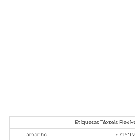
Etiquetas Têxteis Flexívei
Tamanho
70*15*1MM