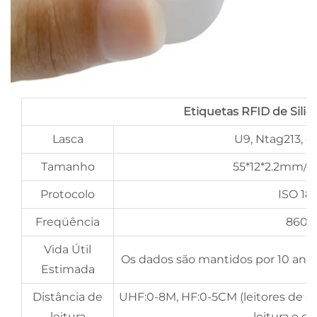
Etiquetas RFID de Silic
Lasca
U9, Ntag213, et
Tamanho
55*12*2.2mm/3
Protocolo
ISO 18
Freqüência
860-
Vida Útil
Os dados são mantidos por 10 ano
Estimada
Distância de
UHF:0-8M, HF:0-5CM (leitores de ca
leitura
leitura e g