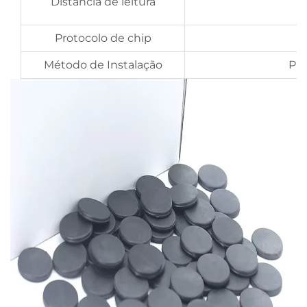
Distância de leitura
l
Protocolo de chip
Método de Instalação
Pre