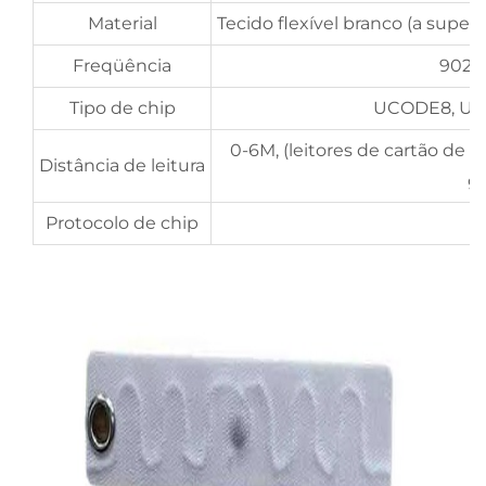
Material
Tecido flexível branco (a supe
Freqüência
902-
Tipo de chip
UCODE8, U9, 
0-6M, (leitores de cartão de p
Distância de leitura
gr
Protocolo de chip