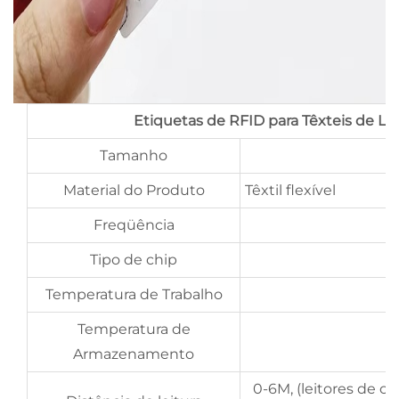
Etiquetas de RFID para Têxteis de L
Tamanho
7
Material do Produto
Têxtil flexível
Freqüência
Tipo de chip
Temperatura de Trabalho
Temperatura de
Armazenamento
0-6M, (leitores de ca