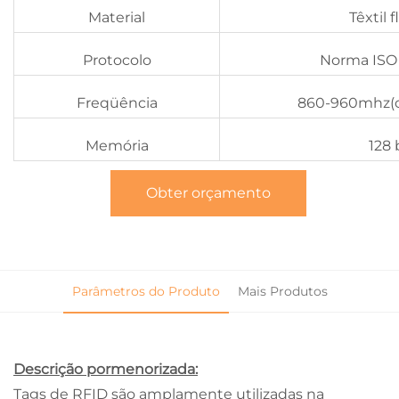
Material
Têxtil f
Protocolo
Norma ISO
Freqüência
860-960mhz(c
Memória
128 
Obter orçamento
Parâmetros do Produto
Mais Produtos
Descrição pormenorizada:
Tags de RFID são amplamente utilizadas na