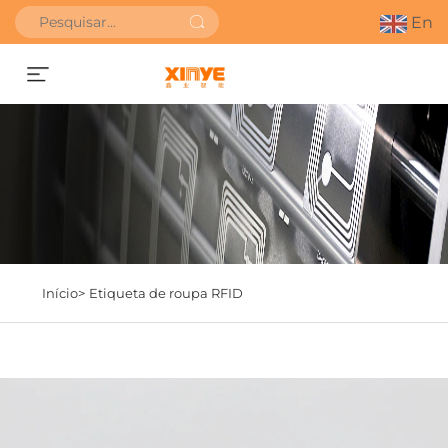
En
Obter orçamento
Início>
Etiqueta de roupa RFID