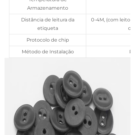
Armazenamento
Distância de leitura da
0-4M, (com leitore
etiqueta
de 
Protocolo de chip
Método de Instalação
Pr