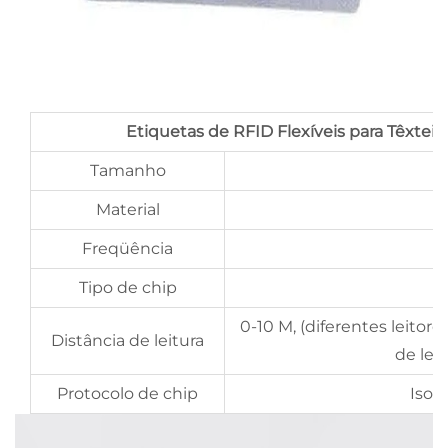
Etiquetas de RFID Flexíveis para Têxteis
Tamanho
Material
Freqüência
Tipo de chip
0-10 M, (diferentes leitor
Distância de leitura
de leit
Protocolo de chip
Iso1