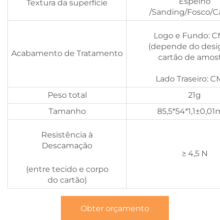
Espelho
Textura da superfície
/Sanding/Fosco/C
Logo e Fundo: 
(depende do desi
Acabamento de Tratamento
cartão de amost
Lado Traseiro: 
Peso total
21g
Tamanho
85,5*54*1,1±0,0
Resistência à
Descamação
≥ 4,5 N
(entre tecido e corpo
do cartão)
Obter orçamento