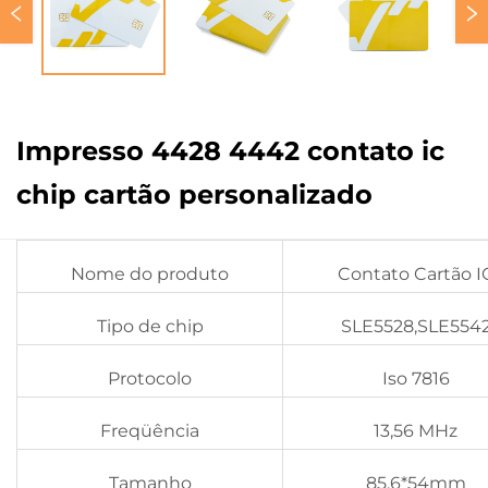
Impresso 4428 4442 contato ic
chip cartão personalizado
Nome do produto
Contato Cartão I
Tipo de chip
SLE5528,SLE554
Protocolo
Iso 7816
Freqüência
13,56 MHz
Tamanho
85.6*54mm