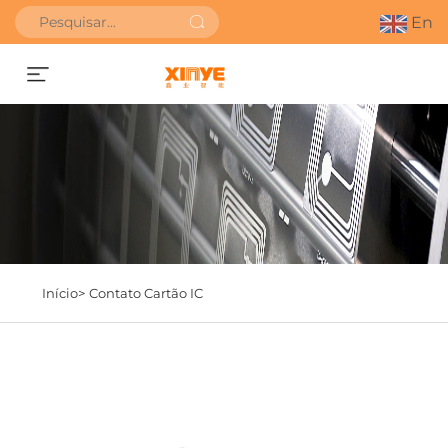
En
Obter orçamento
Início>
Contato Cartão IC