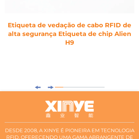
Etiqueta de vedação de cabo RFID de
alta segurança Etiqueta de chip Alien
H9
DESDE 2008, A XINYE É PIONEIRA EM TECNOLOGIA
RFID, OFERECENDO UMA GAMA ABRANGENTE DE