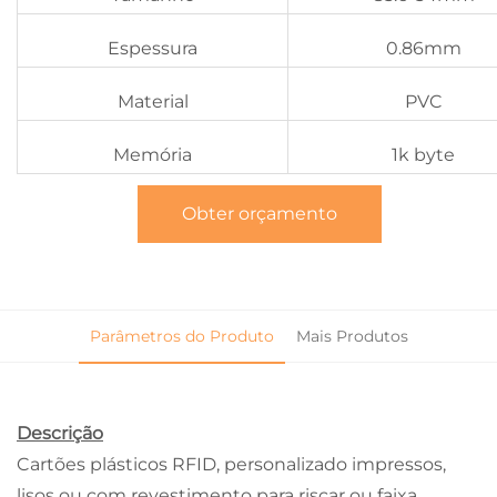
Espessura
0.86mm
Material
PVC
Memória
1k byte
Obter orçamento
Parâmetros do Produto
Mais Produtos
Descrição
Cartões plásticos RFID,
personalizado
impressos,
lisos ou com revestimento para riscar ou faixa