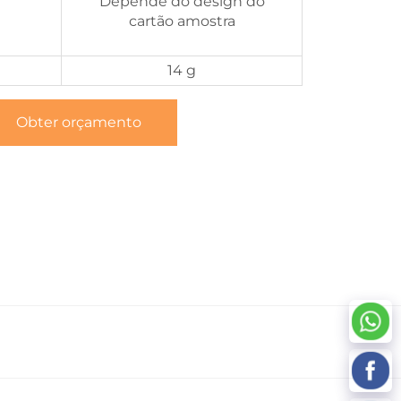
Depende do design do
cartão amostra
14 g
Obter orçamento