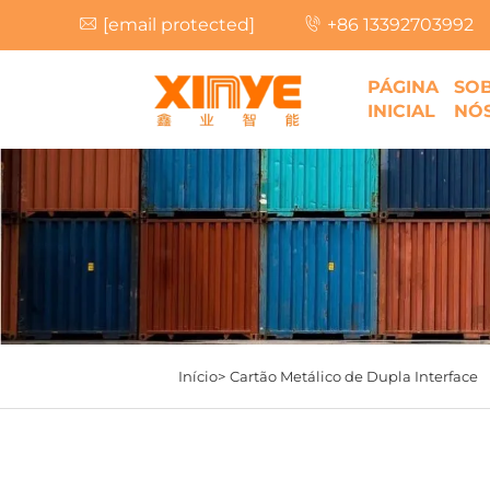
[email protected]
+86 13392703992
PÁGINA
SO
INICIAL
NÓ
Início>
Cartão Metálico de Dupla Interface