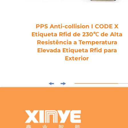
de
PPS Anti-collision I CODE X
eto,
Etiqueta Rfid de 230℃ de Alta
Resistência a Temperatura
Elevada Etiqueta Rfid para
Exterior