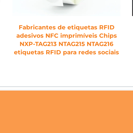
Fabricantes de etiquetas RFID
adesivos NFC imprimíveis Chips
NXP-TAG213 NTAG215 NTAG216
etiquetas RFID para redes sociais