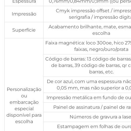
Espessura
0,76mm/0,84mm/0,9mm ((ou perso
Cmyk impressão offset / impre
Impressão
serigrafia / impressão digit
Acabamento brilhante, mate, esma
Superfície
escolha
Faixa magnética: loco 300oe, hico 27
faixas, negro/ouro/prata
Código de barras: 13 código de barras
de barras, 39 código de barras, qr 
barras, etc.
De cor azul, com uma espessura não
0,05 mm, mas não superior a 0
Personalização
ou
Impressão metálica em fundo de ou
embarcação
Painel de assinatura / painel de 
especial
disponível para
Números de gravura a lase
escolha
Estampagem em folhas de ouro/