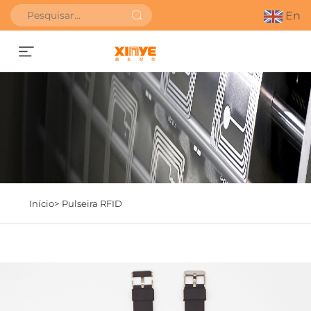
En
Obter orçamento
Início>
Pulseira RFID