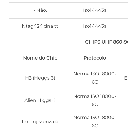
- Não.
Iso14443a
Ntag424 dna tt
Iso14443a
CHIPS UHF 860-9
Nome do Chip
Protocolo
Norma ISO 18000-
H3 (Heggs 3)
EPC
6C
Norma ISO 18000-
Alien Higgs 4
6C
Norma ISO 18000-
Impinj Monza 4
6C