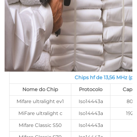
Chips hf de 13,56 MHz (po
Nome do Chip
Protocolo
Capa
Mifare ultralight ev1
Iso14443a
80 
MiFare ultralight c
Iso14443a
192 
Mifare Classic S50
Iso14443a