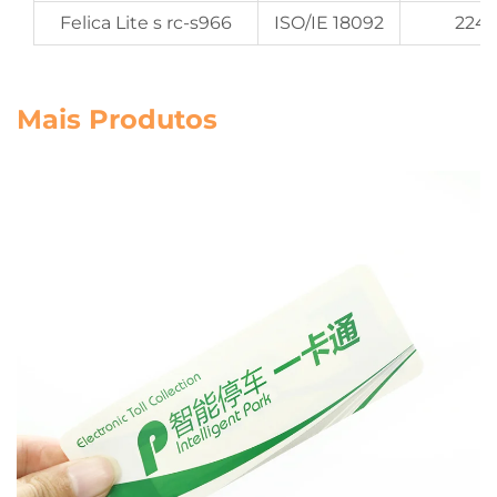
Felica Lite s rc-s966
ISO/IE 18092
224 
Mais Produtos