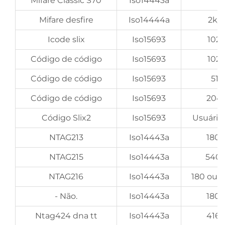
Mifare Classic S70
Iso14443a
Mifare desfire
Iso14444a
2k/
Icode slix
Iso15693
1024
Código de código
Iso15693
1024
Código de código
Iso15693
512
Código de código
Iso15693
2048
Código Slix2
Iso15693
Usuário
NTAG213
Iso14443a
180 
NTAG215
Iso14443a
540 
NTAG216
Iso14443a
180 ou 
- Não.
Iso14443a
180 
Ntag424 dna tt
Iso14443a
416 