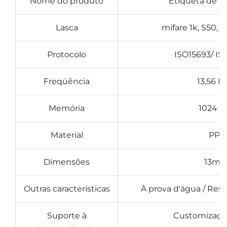
Nome do produto
Etiqueta de r
Lasca
mifare 1k, S50, 
Protocolo
ISO15693/ I
Freqüência
13,56 
Memória
1024 bi
Material
PPS
Dimensões
13m
Outras características
À prova d'água / Res
Suporte à
Customização