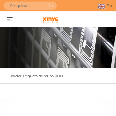
En
Obter orçamento
Início>
Etiqueta de roupa RFID