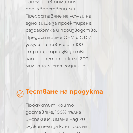
напълно автоматични
производствени линии.
Предоставяне на услуги на
едно гише за проектиране,
разработка и производство.
Предоставяме OEM и ODM
услуги на повече от 100
страни, с производствен
капацитет от около 200
милиона листа годишно.
Тестване на продукта
Продуктът, който
доставяме, 100% пълна
инспекция, имаме над 20
служители за контрол на