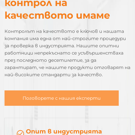
контрол на
качеството имаме
Контролът на качеството е ключов и нашата
компания има една от най-строгите процедури
за проверка в индустрията. Нашите опитни
работници непрекъснато се усъвършенстваха
през последното десетилетие, за да
гарантират, че нашите продукти отговарят на
най-високите стандарти за качество.
Поговорете с нашия експерти
Опит в индустрията