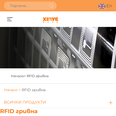
En
Получете оферта
Начало>
RFID гривна
Начало >
RFID гривна
ВСИЧКИ ПРОДУКТИ
RFID гривна