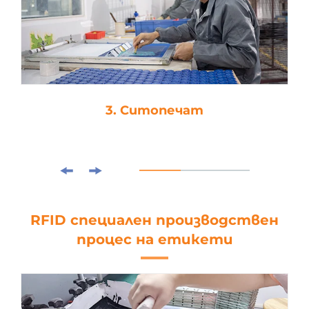
3. Ситопечат
RFID специален производствен
процес на етикети