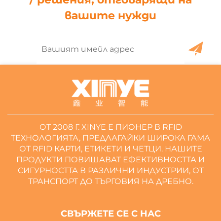
вашите нужди
ОТ 2008 Г. XINYE Е ПИОНЕР В RFID
ТЕХНОЛОГИЯТА, ПРЕДЛАГАЙКИ ШИРОКА ГАМА
ОТ RFID КАРТИ, ЕТИКЕТИ И ЧЕТЦИ. НАШИТЕ
ПРОДУКТИ ПОВИШАВАТ ЕФЕКТИВНОСТТА И
СИГУРНОСТТА В РАЗЛИЧНИ ИНДУСТРИИ, ОТ
ТРАНСПОРТ ДО ТЪРГОВИЯ НА ДРЕБНО.
СВЪРЖЕТЕ СЕ С НАС