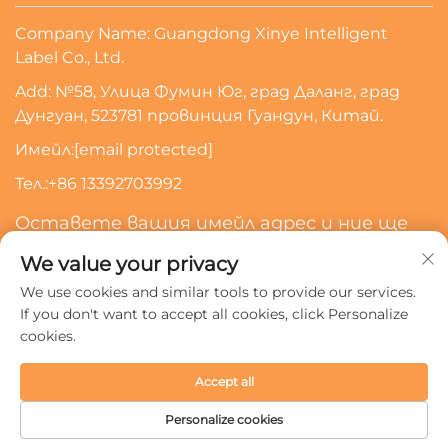
Company Name: Guangdong Xinye Intelligent
Label Co., Ltd.
Add: №58, Улица Фумин Юг, град Даланг, град
Дунгуан, 523781 провинция Гуандун, Китай.
Имейл:
[email protected]
Тел.:
+86 13392703992
Оставете вашия имейл адрес и ние ще
се свържем с вас
We value your privacy
We use cookies and similar tools to provide our services.
Абонирайте Се
If you don't want to accept all cookies, click Personalize
cookies.
Всички права запазени © 2024 Guangdong Xinye
Accept all
Intelligent Label Co., Ltd.
Политика за поверителност
Personalize cookies