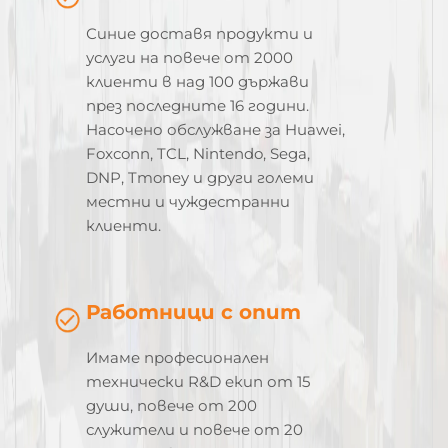
Синие доставя продукти и
услуги на повече от 2000
клиенти в над 100 държави
през последните 16 години.
Насочено обслужване за Huawei,
Foxconn, TCL, Nintendo, Sega,
DNP, Tmoney и други големи
местни и чуждестранни
клиенти.
Работници с опит
Имаме професионален
технически R&D екип от 15
души, повече от 200
служители и повече от 20