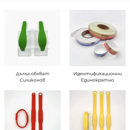
Дълъг обхват
Идентификационни
Силиконов
Единократно
Водоустойчив 860-960
използваеми RFID
MHz UHF Gen2 Гривни
Гривни с чип MIFARE
RFID Гривни с етикети
Ultralight EV1 за пътни
по поръчка
билети и събития