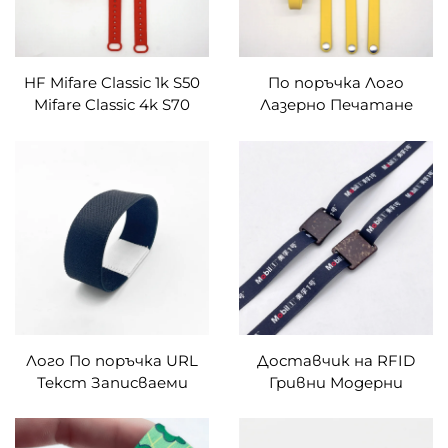
HF Mifare Classic 1k S50
По поръчка Лого
Mifare Classic 4k S70
Лазерно Печатане
Силиконова RFID
Силиконова RFID
Гривна по поръчка
Гривна MIFARE Classic
Завод
EV1 Гумена RFID Гривна
Лого По поръчка URL
Доставчик на RFID
Текст Записваеми
Гривни Модерни
ISO14443A MIFARE
Тъкани Тъкани Гривни
Ultralight RFID Гривни за
от кокосов орех NFC