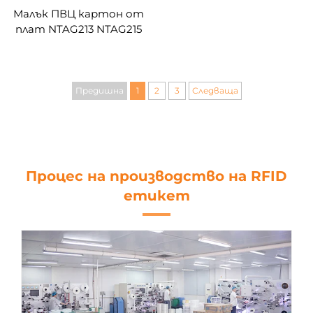
Малък ПВЦ картон от
плат NTAG213 NTAG215
NTAG216 NFC гривна,
многократно
използваема еластична
тъкана NFC гривна за
Предишна
1
2
3
Следваща
религиозни дейности
Процес на производство на RFID
етикет