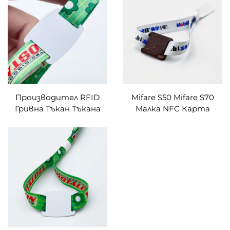
църква Библия
RFID Гривни
Производител RFID
Mifare S50 Mifare S70
Гривна Тъкан Тъкана
Малка NFC Карта
NFC Гривна с ICODE2
Тъкана RFID Гривна
PVC Умни чип карти
Гривна от кокосов
орех RFID