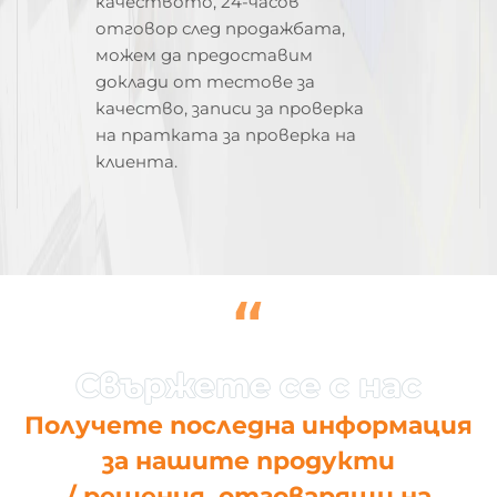
качеството, 24-часов
отговор след продажбата,
можем да предоставим
доклади от тестове за
качество, записи за проверка
на пратката за проверка на
клиента.
“
Получете последна информация
за нашите продукти
/ решения, отговарящи на