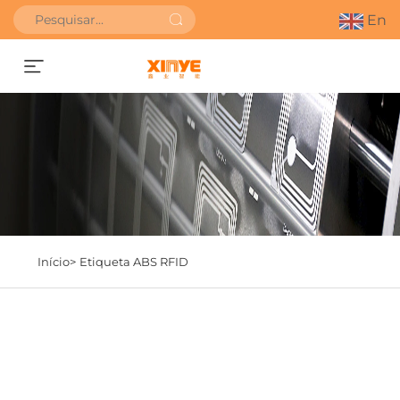
En
Obter orçamento
Início>
Etiqueta ABS RFID