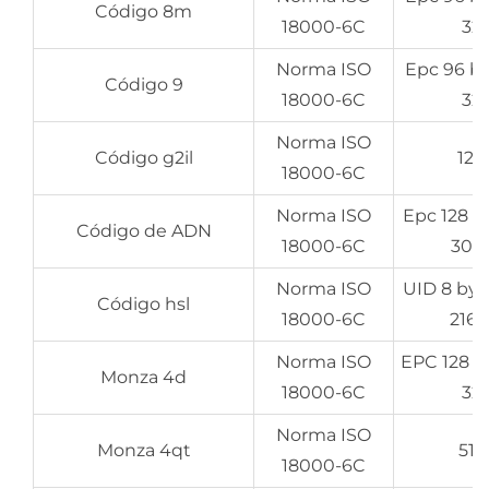
Código 8m
18000-6C
32 
Norma ISO
Epc 96 bi
Código 9
18000-6C
32 
Norma ISO
Código g2il
128
18000-6C
Norma ISO
Epc 128 bi
Código de ADN
18000-6C
3072
Norma ISO
UID 8 byt
Código hsl
18000-6C
216 
Norma ISO
EPC 128 bi
Monza 4d
18000-6C
32 
Norma ISO
Monza 4qt
512
18000-6C