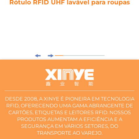
Rótulo RFID UHF lavável para roupas
DESDE 2008, A XINYE É PIONEIRA EM TECNOLOGIA
RFID, OFERECENDO UMA GAMA ABRANGENTE DE
CARTÕES, ETIQUETAS E LEITORES RFID. NOSSOS
PRODUTOS AUMENTAM A EFICIÊNCIA E A
SEGURANÇA EM VÁRIOS SETORES, DO
TRANSPORTE AO VAREJO.