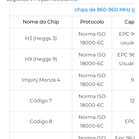
chips de 860-960 MHz (po
Nome do Chip
Protocolo
Capa
Norma ISO
EPC 96-
H3 (Heggs 3)
18000-6C
usuário
Norma ISO
EPC 96-
H9 (Heggs 9)
18000-6C
Usuário
Norma ISO
Impinj Monza 4
96 
18000-6C
Norma ISO
Código 7
128
18000-6C
Norma ISO
Código 8
EPC 1
18000-6C
Norma ISO
Epc 96 bi