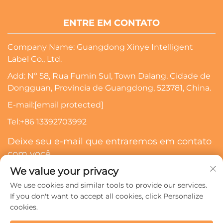
ENTRE EM CONTATO
Company Name: Guangdong Xinye Intelligent
Label Co., Ltd.
Add: Nº 58, Rua Fumin Sul, Town Dalang, Cidade de
Dongguan, Província de Guangdong, 523781, China.
E-mail:
[email protected]
Tel:
+86 13392703992
Deixe seu e-mail que entraremos em contato
com você
We value your privacy
Inscrever-Se
We use cookies and similar tools to provide our services.
If you don't want to accept all cookies, click Personalize
cookies.
Direitos autorais © 2024 Guangdong Xinye Intelligent Label