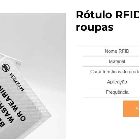
Rótulo RFI
roupas
Nome RFID
Material
Características do prod
Aplicação
Freqüência
S