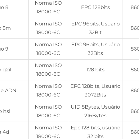
Norma ISO
o 8
EPC 128bits
86
18000-6C
Norma ISO
EPC 96bits, Usuário
o 8m
86
18000-6C
32Bit
Norma ISO
EPC 96bits, Usuário
o 9
86
18000-6C
32Bits
Norma ISO
 g2il
128 bits
86
18000-6C
Norma ISO
EPC 128bits, Usuário
de ADN
86
18000-6C
3072Bits
Norma ISO
UID 8Bytes, Usuário
 hsl
86
18000-6C
216Bytes
Norma ISO
Epc 128 bits, usuário
a 4d
86
18000-6C
32 bits