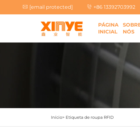
[email protected]
+86 13392703992
PÁGINA
SOBR
INICIAL
NÓS
Início>
Etiqueta de roupa RFID