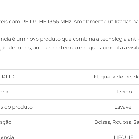
teis com RFID UHF 13.56 MHz. Amplamente utilizadas na 
ência é um novo produto que combina a tecnologia anti-f
enção de furtos, ao mesmo tempo em que aumenta a visibi
 RFID
Etiqueta de tecid
rial
Tecido
as do produto
Lavável
cação
Bolsas, Roupas, S
ência
HF/UHF