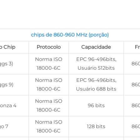
chips de 860-960 MHz (porção)
o Chip
Protocolo
Capacidade
F
Norma ISO
EPC 96-496bits,
gs 3)
86
18000-6C
Usuário 512bits
Norma ISO
EPC 96-496bits,
gs 9)
86
18000-6C
Usuário 688 bits
Norma ISO
onza 4
96 bits
86
18000-6C
Norma ISO
o 7
128 bits
86
18000-6C