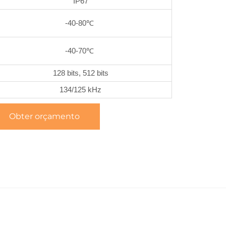
IP67
-40-80℃
-40-70℃
128 bits, 512 bits
134/125 kHz
Obter orçamento