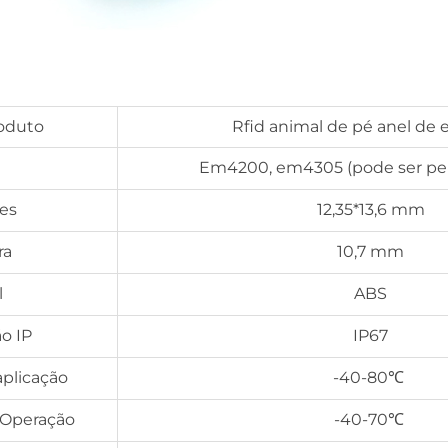
oduto
Rfid animal de pé anel de 
Em4200, em4305 (pode ser per
es
12,35*13,6 mm
ra
10,7 mm
l
ABS
ão IP
IP67
aplicação
-40-80℃
 Operação
-40-70℃