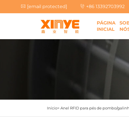
[email protected]
+86 13392703992
PÁGINA
SO
INICIAL
NÓ
Início>
Anel RFID para pés de pombo/galin