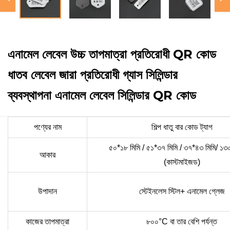
এনামেল লেবেল উচ্চ তাপমাত্রা প্রতিরোধী QR কোড
ধাতব লেবেল জারা প্রতিরোধী গ্যাস সিলিন্ডার
ব্যবস্থাপনা এনামেল লেবেল সিলিন্ডার QR কোড
পণ্যের নাম
শিল্প ধাতু বার কোড ট্যাগ
৫০*১৮ মিমি
/ ৫১*৩৭ মিমি /
৩৭*৪৩ মিমি/ ১৩
আকার
(কাস্টমাইজড)
উপাদান
স্টেইনলেস স্টিল+
এনামেল গ্লেজ
কাজের তাপমাত্রা
৮০০°C বা তার বেশি পর্যন্ত