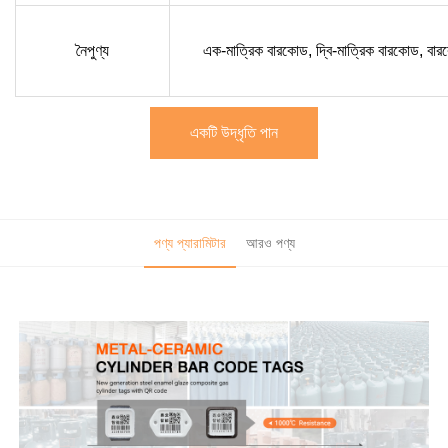
নৈপুণ্য
এক-মাত্রিক বারকোড, দ্বি-মাত্রিক বারকোড, বার
একটি উদ্ধৃতি পান
পণ্য প্যারামিটার
আরও পণ্য