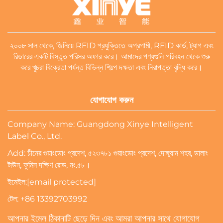
২০০৮ সাল থেকে, জিনিয়ে RFID প্রযুক্তিতে অগ্রগামী, RFID কার্ড, ট্যাগ এবং
রিডারের একটি বিস্তৃত পরিসর অফার করে। আমাদের পণ্যগুলি পরিবহন থেকে শুরু
করে খুচরা বিক্রেতা পর্যন্ত বিভিন্ন শিল্পে দক্ষতা এবং নিরাপত্তা বৃদ্ধি করে।
যোগাযোগ করুন
Company Name: Guangdong Xinye Intelligent
Label Co., Ltd.
Add: চীনের গুয়াংডোং প্রদেশ, ৫২৩৭৮১ গুয়াংডোং প্রদেশ, দোঙ্গুয়ান শহর, ডালাং
টাউন, ফুমিন দক্ষিণ রোড, নং.৫৮।
ইমেইল:
[email protected]
টেল:
+86 13392703992
আপনার ইমেল ঠিকানাটি ছেড়ে দিন এবং আমরা আপনার সাথে যোগাযোগ