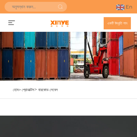
En
একটি উদ্ধৃতি পান
>
হোম>
প্রোডাক্টস
বারকোড লেবেল