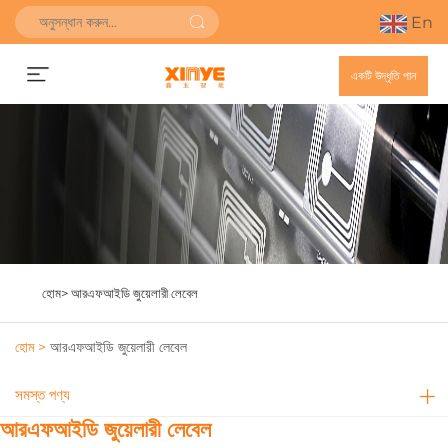
En
একটি উদ্ধৃতি পান
হোম>
আরএফআইডি জুয়েলারী লেবেল
হোম >
আরএফআইডি জুয়েলারী লেবেল
সমস্ত পণ্য
আরএফআইডি জুয়েলারী লেবেল