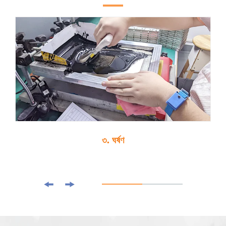
৩. ঘর্ষণ