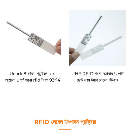
Ucode8 ফাঁকা প্রিন্টেবল uhf
UHF RFID গয়না সমাধান UHF
আঠালো uhf গয়না rfid ট্যাগ 93*14
ছোট নরম ট্যাগ লেবেল স্টিকার
মিমি
RFID লেবেল উৎপাদন প্রক্রিয়া