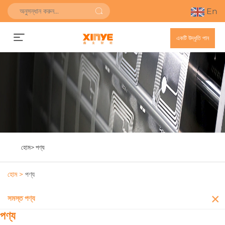
En
একটি উদ্ধৃতি পান
হোম>
পণ্য
হোম >
পণ্য
সমস্ত পণ্য
পণ্য