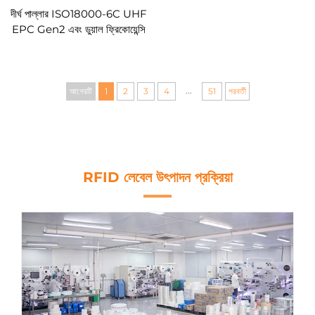
দীর্ঘ পাল্লার ISO18000-6C UHF
EPC Gen2 এবং ডুয়াল ফ্রিকোয়েন্সি
HF+UHF হাইব্রিড স্মার্ট RFID
কার্ড
...
আগেরটি
1
2
3
4
51
পরবর্তী
RFID লেবেল উৎপাদন প্রক্রিয়া