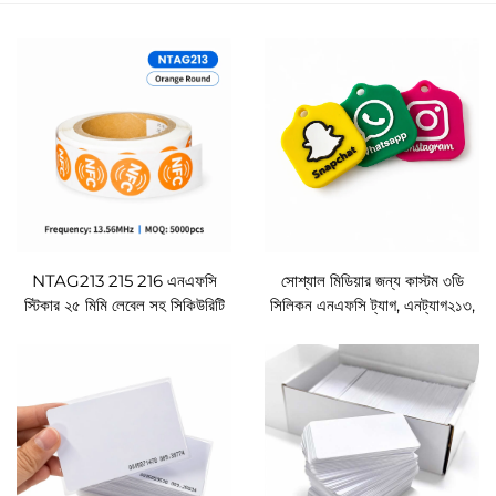
NTAG213 215 216 এনএফসি
সোশ্যাল মিডিয়ার জন্য কাস্টম ৩ডি
স্টিকার ২৫ মিমি লেবেল সহ সিকিউরিটি
সিলিকন এনএফসি ট্যাগ, এনট্যাগ২১৩,
ভয়েড গ্লু আইএসও১৪৪৪৩এ ওয়ারেন্টি
এনট্যাগ২১৫, এনট্যাগ২১৬, লোগো
সিল আরএফআইডি এটিচেটা পেগাতিনা
মুদ্রিত, গুগল রিভিউ, ইনস্টাগ্রাম, টিকটক,
কাস্টম
এনএফসি ট্যাগ