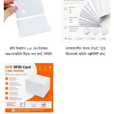
খালি ডিজাইন ১২৫ কেএইচজেড
যোগাযোগহীন পাতলা PVC 125
আরএফআইডি টিয়ার-অফ কার্ড, পিভিসি
কিলোহার্জ আইডি প্রক্সিমিটি কার্ড,
বিচ্ছিন্নযোগ্য টিকিট কার্ড, এনএফসি
পুনঃলেখনযোগ্য T5577 RFID
প্রবেশ কার্ড (ইভেন্ট, কনসার্ট, উৎসব ও
অ্যাক্সেস কার্ড, অফিস ও পার্কিং-এর জন্য
অ্যাক্সেসের জন্য)