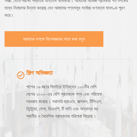
সख্যাতি পরীক্ষা পদ্ধতির অন্যতম অধিকারী। আমাদের অভিজ্ঞ শ্রমিকরা গত দশকের
মধ্যে নিজেদের উন্নত করেছে যেন আমাদের পণ্যসমূহ সর্বোচ্চ গুণবত্তা মানদণ্ড পূরণ
করে।
আমাদের সপক্ষে বিশেষজ্ঞদের সাথে কথা বলুন
শিল্প অভিজ্ঞতা
পাশের ১৬ বছরে সিনইয়ে ইতিমধ্যে ১০০টির বেশি
দেশের ২০০০-এর বেশি গ্রাহককে পণ্য এবং পরিষেবা
সরবরাহ করেছে। সরাসরি হুয়াওয়ে, ফক্সকন, টিসিএল,
নিন্টেন্ডো, সেগা, ডিএনপি, টি মানি এবং অন্যান্য বড়
স্থানীয় ও বৈদেশিক গ্রাহকদের পরিষেবা দিয়েছে।