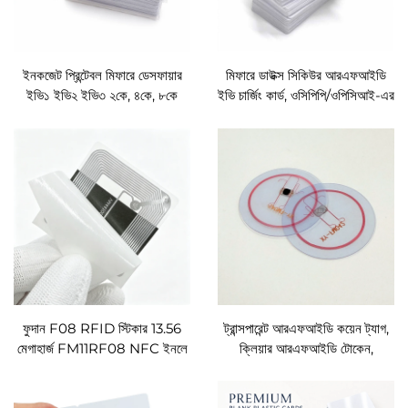
ইনকজেট প্রিন্টেবল মিফারে ডেসফায়ার
মিফারে ডাউক্স সিকিউর আরএফআইডি
ইভি১ ইভি২ ইভি৩ ২কে, ৪কে, ৮কে
ইভি চার্জিং কার্ড, ওসিপিপি/ওপিসিআই-এর
আরএফআইডি কার্ড, কাস্টম লোগো,
জন্য এনএফসি ডিজিটাল কী কার্ড
নম্বর, বারকোড, স্মার্ট আরএফআইডি,
এনএফসি, কার্টে কাস্টম
ফুদান F08 RFID স্টিকার 13.56
ট্রান্সপারেন্ট আরএফআইডি কয়েন ট্যাগ,
মেগাহার্জ FM11RF08 NFC ইনলে
ক্লিয়ার আরএফআইডি টোকেন,
আইএসও14443A RFID লেবেল,
ট্রান্সপারেন্ট আরএফআইডি ডিস্ক ট্যাগ,
অ্যান্টি-মেটাল ট্যাগ, বর্গাকার আকৃতি
পিভিসি আরএফআইডি ট্যাগ কাস্টম