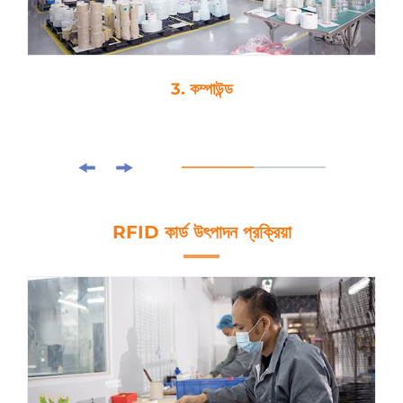
3. কম্পাউন্ড
RFID কার্ড উৎপাদন প্রক্রিয়া