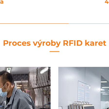
ní
5. 
Proces výroby RFID karet