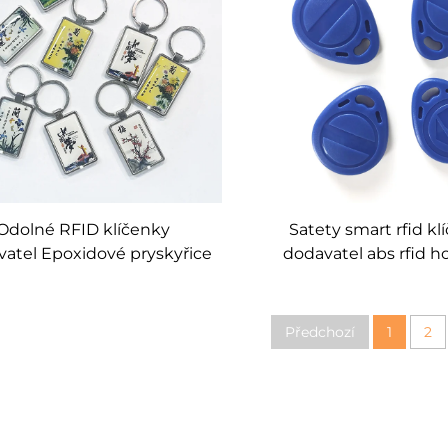
Odolné RFID klíčenky
Satety smart rfid kl
atel Epoxidové pryskyřice
dodavatel abs rfid h
klíčenky Tag Ntag213 215
klíčová karta vlastní
Smart Chip RFID klíčenky
Předchozí
1
2