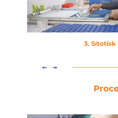
4. Laminová
Proce