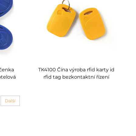
íčenka
TK4100 Čína výroba rfid karty id
otelová
rfid tag bezkontaktní řízení
 továrna
přístupu rfid klíčenka vlastní
Další