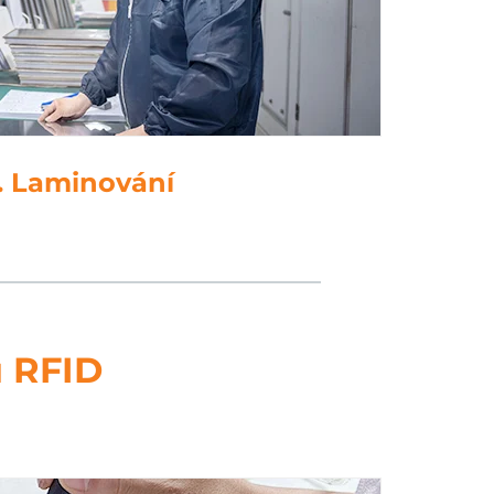
5. Děrování
ů RFID