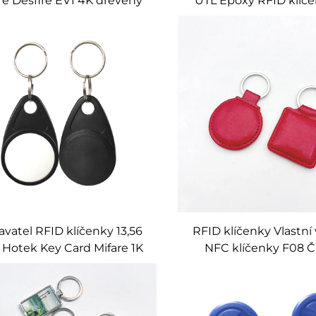
re Desfire EV1 4K dřevěný
UTL Epoxy RFID klíče
RFID klíčenka
bezkontaktní vs
vatel RFID klíčenky 13,56
RFID klíčenky Vlastní
Hotek Key Card Mifare 1K
NFC klíčenky F08 Č
Rfid Klíčenky Vlastní
kontrolu přístu