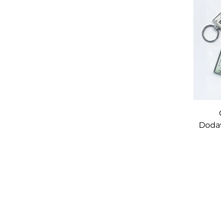
Dodav
NFC 
216 