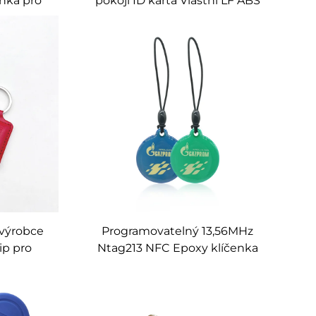
nka pro
pokoji ID karta Vlastní LF ABS
tup
Vodotěsná klíčenka Em4350
Tk4100 T5577 125Khz RFID
klíčenka
 výrobce
Programovatelný 13,56MHz
ip pro
Ntag213 NFC Epoxy klíčenka
pu
RFID Access Control Keychain
Tag