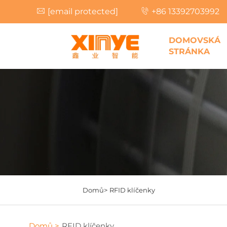
[email protected]
+86 13392703992
DOMOVSKÁ
STRÁNKA
Domů>
RFID klíčenky
Domů >
RFID klíčenky