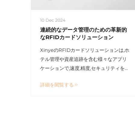
10 Dec 2024
連続的なデータ管理のための革新的
なRFIDカードソリューション
XinyeのRFIDカードソリューションは,ホ
テル管理や資産追跡を含む様々なアプリ
ケーションで,速度,精度,セキュリティを向
上させ,無線データインタラクションを提
詳細を閲覧する
供しています.