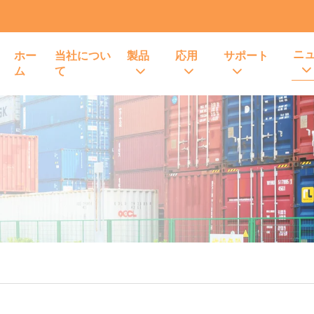
ニ
ホー
当社につい
製品
応用
サポート
ム
て