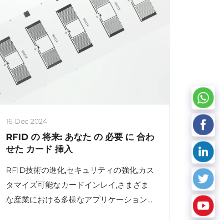
16 Dec 2024
RFID の 将来: あなた の 必要 に 合わ
せた カード 挿入
RFID技術の進化,セキュリティの強化,カス
タマイズ可能なカードインレイ,さまざま
な産業における多様なアプリケーション
を調査します.