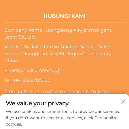
HUBUNGI KAMI
Company Name: Guangdong Xinye Intelligent
Label Co., Ltd.
Add: No.58, Jalan Fumin Selatan, Bandar Dalang,
Bandar Dongguan, 523781 Negeri Guangdong,
China.
E-mel:
[email protected]
Tel:
+86 13392703992
Tinggalkan alamat e-mel anda dan kami
akan menghubungi anda
We value your privacy
We use cookies and similar tools to provide our services.
Langgan
If you don't want to accept all cookies, click Personalize
cookies.