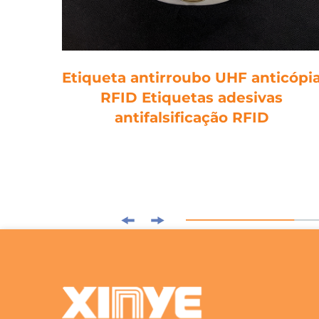
s
Etiqueta antirroubo UHF anticópi
om
RFID Etiquetas adesivas
fire
antifalsificação RFID