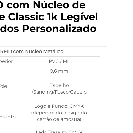
D com Núcleo de
e Classic 1k Legível
ados Personalizado
 RFID com Núcleo Metálico
perior
PVC / ML
0,6 mm
Espelho
cie
/Sanding/Fosco/Cabelo
Logo e Fundo: CMYK
(depende do design do
amento
cartão de amostra)
Lado Traseiro: CMYK