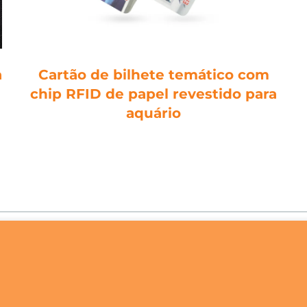
a
Cartão de bilhete temático com
chip RFID de papel revestido para
aquário