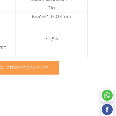
21g
85,5*54*1,1±0,01mm
≥ 4,5 N
rpo
OLICITAR ORÇAMENTO