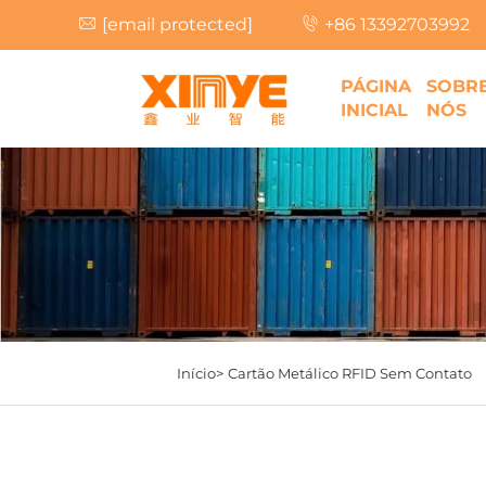
[email protected]
+86 13392703992
PÁGINA
SOBR
INICIAL
NÓS
Início>
Cartão Metálico RFID Sem Contato