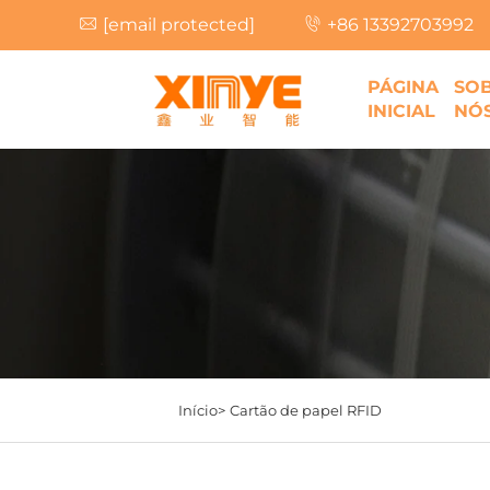
[email protected]
+86 13392703992
PÁGINA
SO
INICIAL
NÓ
Início>
Cartão de papel RFID