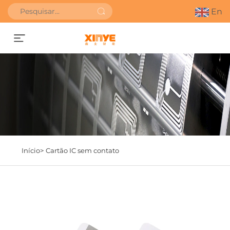
En
SOLICITAR ORÇAMENTO
Início>
Cartão IC sem contato