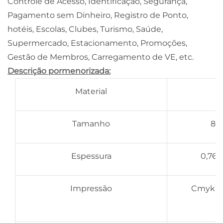
Controle de Acesso, Identificação, Segurança,
Pagamento sem Dinheiro, Registro de Ponto,
hotéis, Escolas, Clubes, Turismo, Saúde,
Supermercado, Estacionamento, Promoções,
Gestão de Membros, Carregamento de VE, etc.
Descrição pormenorizada:
Material
Tamanho
85
Espessura
0,76
Impressão
Cmyk im