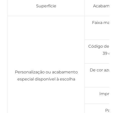
Superfície
Acabament
Faixa magn
Código de ba
39 có
De cor azu
Personalização ou acabamento
especial disponível à escolha
Impres
Pai