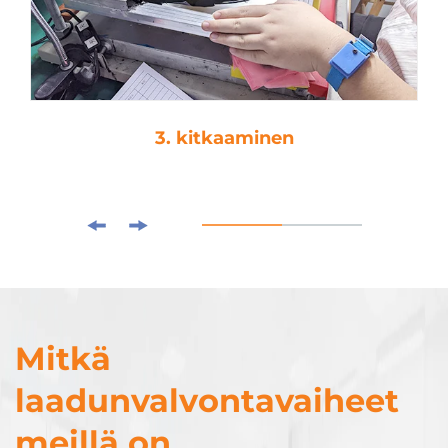
4. tippaamat
Mitkä
laadunvalvontavaiheet
meillä on