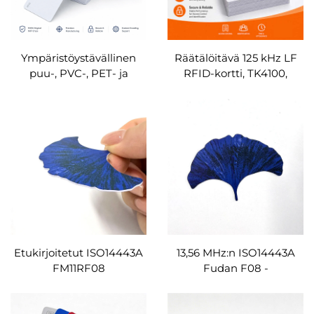
Ympäristöystävällinen
Räätälöitävä 125 kHz LF
puu-, PVC-, PET- ja
RFID-kortti, TK4100,
päällystetty paperi-NFC-
EM4200, T5577,
kortti, 13,56 MHz, MIFARE
lähestymisohjauskortti,
Classic 1K, älykäs hotellin
tukku
avainkortti, RFID-kortti,
räätälöitävä
Etukirjoitetut ISO14443A
13,56 MHz:n ISO14443A
FM11RF08
Fudan F08 -
epäsäännölmäiset PVC-
epäsäännölmäiset PVC-
RFID-kortit,
RFID-kortit,