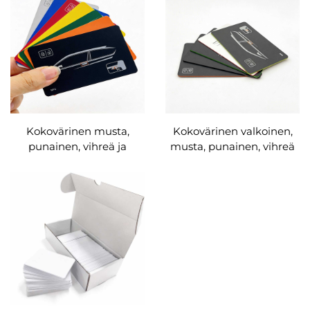
mukautettavissa
mukautettavissa
Kokovärinen musta,
Kokovärinen valkoinen,
punainen, vihreä ja
musta, punainen, vihreä
sininen PVC-materiaali,
ja sininen PVC-materiaali,
125 kHz ja 13,56 MHz
RFID/NFC-kortit,
RFID-kortit, tukkumyynti
mukautettavissa