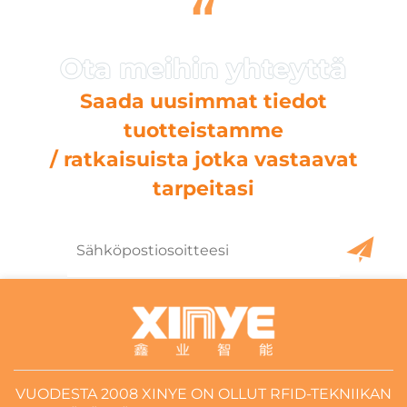
“
Saada uusimmat tiedot
tuotteistamme
/ ratkaisuista jotka vastaavat
tarpeitasi
VUODESTA 2008 XINYE ON OLLUT RFID-TEKNIIKAN