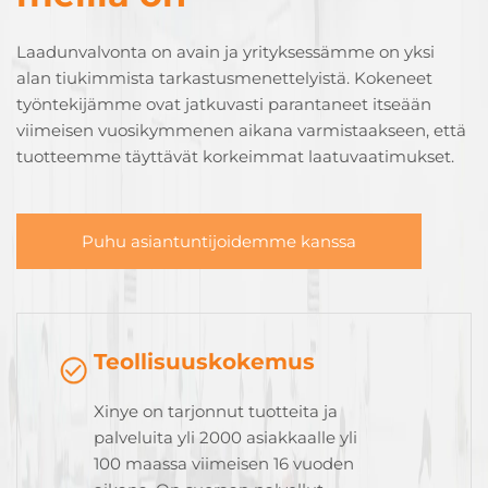
Laadunvalvonta on avain ja yrityksessämme on yksi
alan tiukimmista tarkastusmenettelyistä. Kokeneet
työntekijämme ovat jatkuvasti parantaneet itseään
viimeisen vuosikymmenen aikana varmistaakseen, että
tuotteemme täyttävät korkeimmat laatuvaatimukset.
Puhu asiantuntijoidemme kanssa
Teollisuuskokemus
Xinye on tarjonnut tuotteita ja
palveluita yli 2000 asiakkaalle yli
100 maassa viimeisen 16 vuoden