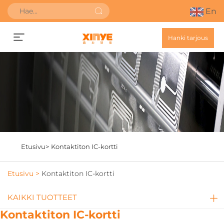
En
Hanki tarjous
Etusivu>
Kontaktiton IC-kortti
Etusivu >
Kontaktiton IC-kortti
KAIKKI TUOTTEET
Kontaktiton IC-kortti