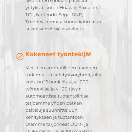
aikana. On suoraan palvellut
yrityksiä, kuten Huawei, Foxconn,
TCL, Nintendo, Sega, DNP,
Tmoney ja muita suuria kotimaisia
ja kansainvälisiä asiakkaita.
Kokeneet työntekijät
Meillä on ammatillinen tekninen
tutkimus- ja kehitystyöryhmä, joka
koostuu 15 henkilöstä, yli 200
työntekijää ja yli 20 täysin
automaattista tuotantolinjaa.
tarjoamme yhden pätkän
palveluja suunnitteluun,
kehitykseen ja tuotantoon.
Olemme tarjonneet OEM- ja
ODM-palveluja yli 100 maahan,