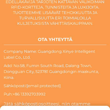
EDELLÄKÄVIJÄ TARJOTEN KATTAVAN VALIKOIMAN
RFID-KORTTEJA, TUNNISTEITA JA LUKIJOITA.
TUOTTEEMME LISÄÄVÄT TEHOKKUUTTA JA
TURVALLISUUTTA ERI TOIMIALOILLA
KULJETUKSISTA VÄHITTÄISKAUPPAAN.
OTA YHTEYTTÄ
Company Name: Guangdong Xinye Intelligent
Label Co., Ltd.
Add: No.58, Fumin South Road, Dalang Town,
Dongguan City, 523781 Guangdongin maakunta,
Kiina.
Sähköposti:
[email protected]
Puh:
+86 13392703992
Jätä sähköpostiosoitteesi, niin otamme
sinuun yhteyttä