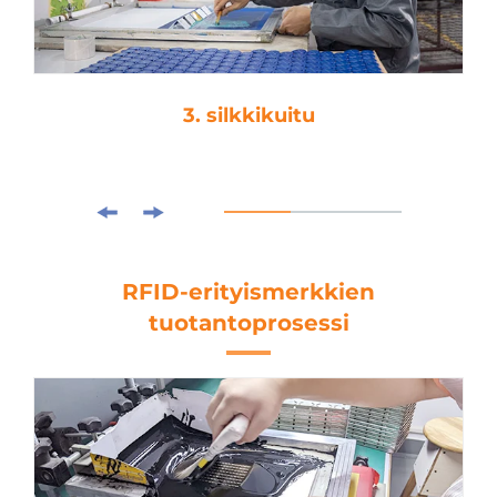
4. laminointi
RFID-erityismerkkien
tuotantoprosessi