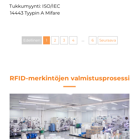
Tukkumyynti: ISO/IEC
14443 Tyypin A Mifare
Ultralight AES 144 tavun
PVC-RFID-kortti hotellien
pääsystä
...
Edellinen
1
2
3
4
6
Seuraava
RFID-merkintöjen valmistusprosessi