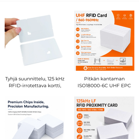
Tyhjä suunnittelu, 125 kHz
Pitkän kantaman
RFID-irrotettava kortti,
ISO18000-6C UHF EPC
PVC-irrotettava lipukortti,
Gen2 ja kaksitaajuinen
NFC-käyttöoikeuskortti
HF+UHF-yhdistelmä
tapahtumille,
RFID-kortti
konsertteihin ja
festivaaleihin