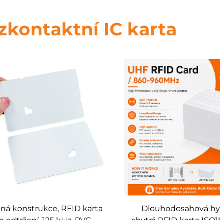
zkontaktní IC karta
ná konstrukce, RFID karta
Dlouhodosahová hy