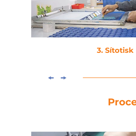
4. Laminová
Proce