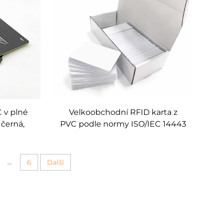
 v plné
Velkoobchodní RFID karta z
 černá,
PVC podle normy ISO/IEC 14443
drá) –
typ A, Mifare Ultralight AES, 144
edení
bajtů, pro přístup do hotelů
...
6
Další