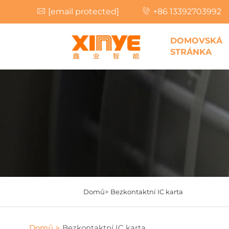
[email protected]
+86 13392703992
DOMOVSKÁ
STRÁNKA
Domů>
Bezkontaktní IC karta
Domů >
Bezkontaktní IC karta