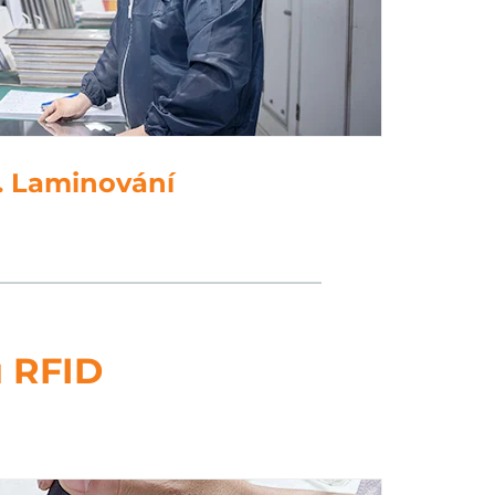
5. Děrování
ů RFID