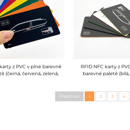
karty z PVC v plné barevné
RFID NFC karty z PVC
tě (černá, červená, zelená,
barevné paletě (bílá,
rá), 125 kHz, 13,56 MHz –
červená, zelená, mo
velkoobchod
individuální prov
Předchozí
1
2
3
4