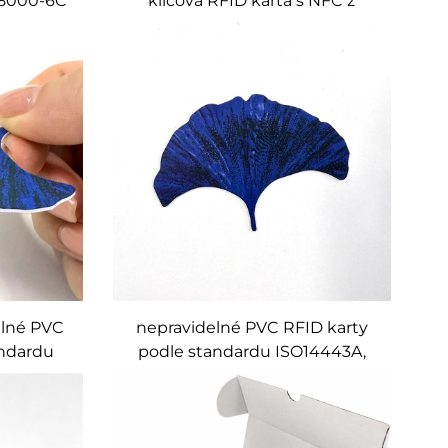
18000-6C
klíčová RFID karta s NFC z
 s
dřeva, PVC, PET a potaženého
vencí
papíru, 13,56 MHz, MIFARE
Classic 1K, možnost
individuálního potištění
elné PVC
nepravidelné PVC RFID karty
andardu
podle standardu ISO14443A,
M11RF08,
frekvence 13,56 MHz, čip Fudan
F08, na zakázku