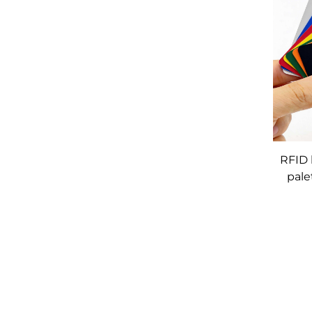
RFID 
pale
mod