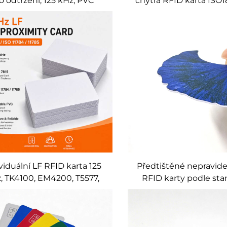
o odtržení, 125 kHz, PVC
chytrá RFID karta ISO
ělitelná vstupenka, NFC
UHF EPC Gen2 a
ní karta pro akce, koncerty
dvojnásobnou frek
a festivaly
(HF+UHF)
viduální LF RFID karta 125
Předtištěné nepravid
, TK4100, EM4200, T5577,
RFID karty podle st
 pro bezkontaktní systémy
ISO14443A s čipem F
ení přístupu, velkoobchod
na zakázku