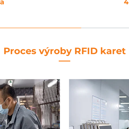
ní
5. 
Proces výroby RFID karet