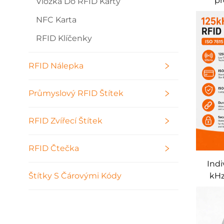
pr
Vložka Do RFID Karty
odd
NFC Karta
vstup
RFID Klíčenky
RFID Nálepka
Průmyslový RFID Štítek
RFID Zvířecí Štítek
RFID Čtečka
Indi
kHz
Štítky S Čárovými Kódy
karta
říz