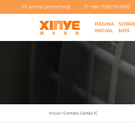
[email protected]
+86 13392703992
PÁGINA
SOBR
INICIAL
NÓS
Início>
Contato Cartão IC