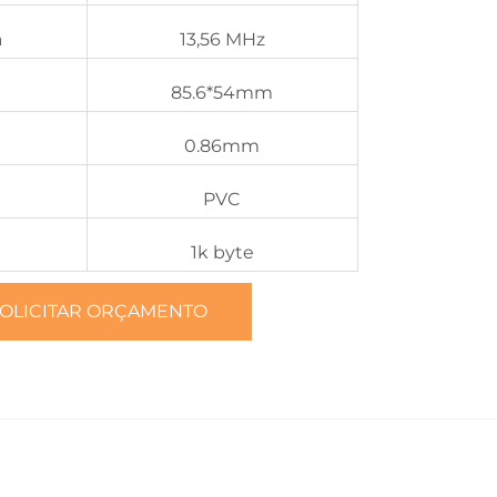
a
13,56 MHz
85.6*54mm
0.86mm
PVC
1k byte
OLICITAR ORÇAMENTO