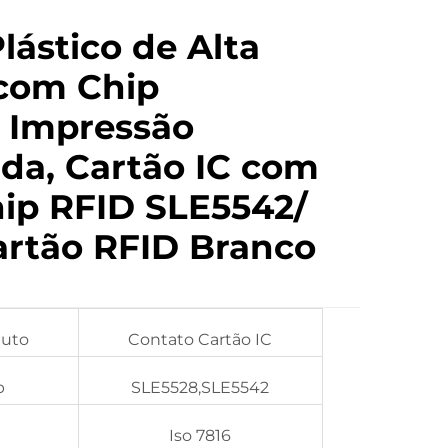
lástico de Alta
com Chip
, Impressão
ada, Cartão IC com
hip RFID SLE5542/
artão RFID Branco
uto
Contato Cartão IC
p
SLE5528,SLE5542
Iso 7816