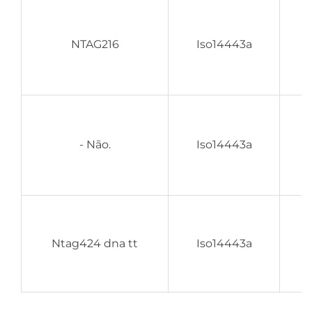
NTAG216
Iso14443a
- Não.
Iso14443a
Ntag424 dna tt
Iso14443a