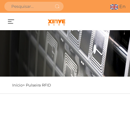
En
SOLICITAR ORÇAMENTO
Início>
Pulseira RFID