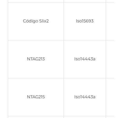
Código Slix2
Iso15693
NTAG213
Iso14443a
NTAG215
Iso14443a