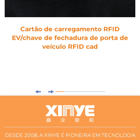
Cartão de carregamento RFID
EV/chave de fechadura de porta de
veículo RFID cad
DESDE 2008, A XINYE É PIONEIRA EM TECNOLOGIA