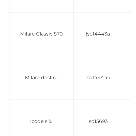
Mifare Classic S70
Iso14443a
Mifare desfire
Iso14444a
Icode slix
Iso15693