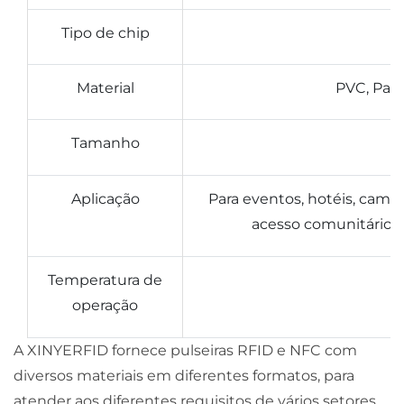
Tipo de chip
Material
PVC, Papel
Tamanho
Aplicação
Para eventos, hotéis, campu
acesso comunitário,
Temperatura de
operação
A XINYERFID fornece pulseiras RFID e NFC com
diversos materiais em diferentes formatos, para
atender aos diferentes requisitos de vários setores.