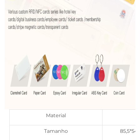
Material
Tamanho
85,5*54