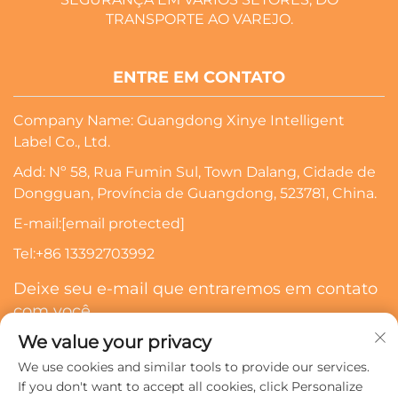
TRANSPORTE AO VAREJO.
ENTRE EM CONTATO
Company Name: Guangdong Xinye Intelligent
Label Co., Ltd.
Add: Nº 58, Rua Fumin Sul, Town Dalang, Cidade de
Dongguan, Província de Guangdong, 523781, China.
E-mail:
[email protected]
Tel:
+86 13392703992
Deixe seu e-mail que entraremos em contato
com você
We value your privacy
Inscrever-Se
We use cookies and similar tools to provide our services.
If you don't want to accept all cookies, click Personalize