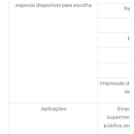
especial disponível para escolha
Pain
Es
Impressão de 
de o
Aplicações
Empresa
supermerca
pública, seg