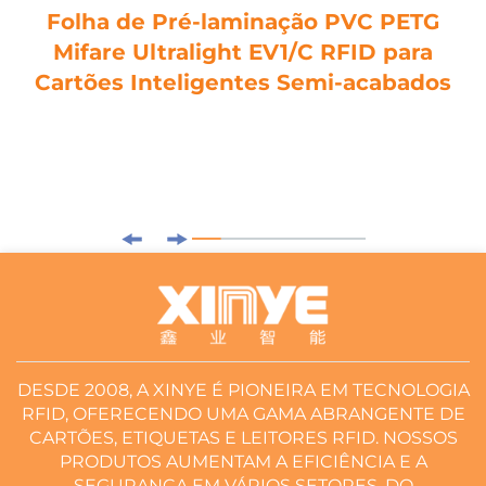
Folha de Pré-laminação PVC PETG
Mifare Ultralight EV1/C RFID para
Cartões Inteligentes Semi-acabados
DESDE 2008, A XINYE É PIONEIRA EM TECNOLOGIA
RFID, OFERECENDO UMA GAMA ABRANGENTE DE
CARTÕES, ETIQUETAS E LEITORES RFID. NOSSOS
PRODUTOS AUMENTAM A EFICIÊNCIA E A
SEGURANÇA EM VÁRIOS SETORES, DO