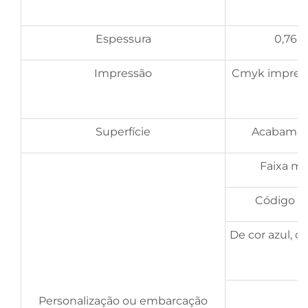
Espessura
0,76m
Impressão
Cmyk impressã
Superfície
Acabament
Faixa ma
Código de
De cor azul, 
A
Personalização ou embarcação