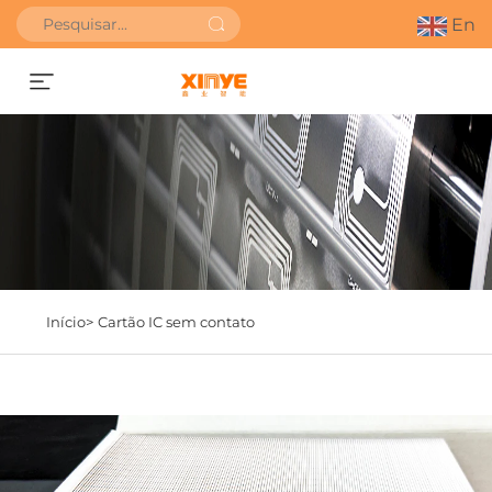
En
Obter orçamento
Início>
Cartão IC sem contato