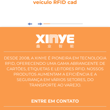
veículo RFID cad
DESDE 2008, A XINYE É PIONEIRA EM TECNOLOGIA
RFID, OFERECENDO UMA GAMA ABRANGENTE DE
CARTÕES, ETIQUETAS E LEITORES RFID. NOSSOS
PRODUTOS AUMENTAM A EFICIÊNCIA E A
SEGURANÇA EM VÁRIOS SETORES, DO
TRANSPORTE AO VAREJO.
ENTRE EM CONTATO