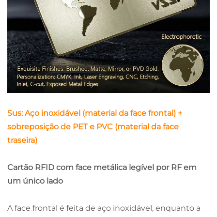
Sus: Aço inoxidável (material da face frontal) +
sobreposição de PET e PVC (material da face
traseira)
Cartão RFID com face metálica legível por RF em
um único lado
A face frontal é feita de aço inoxidável, enquanto a