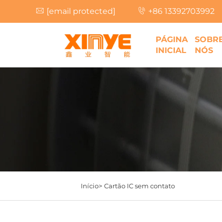
[email protected]
+86 13392703992
PÁGINA
SOBR
INICIAL
NÓS
Início>
Cartão IC sem contato