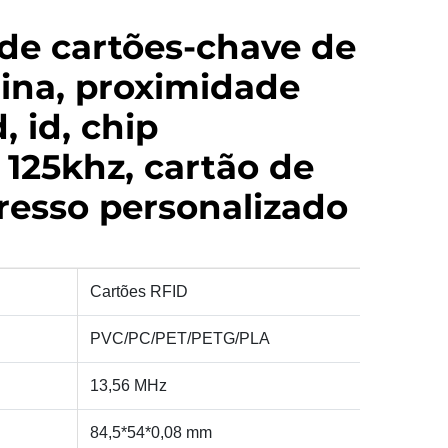
 de cartões-chave de
hina, proximidade
d, id, chip
, 125khz, cartão de
resso personalizado
Cartões RFID
PVC/PC/PET/PETG/PLA
13,56 MHz
84,5*54*0,08 mm