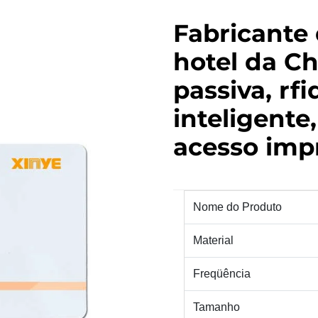
Fabricante
hotel da C
passiva, rfi
inteligente
acesso imp
Nome do Produto
Material
Freqüência
Tamanho