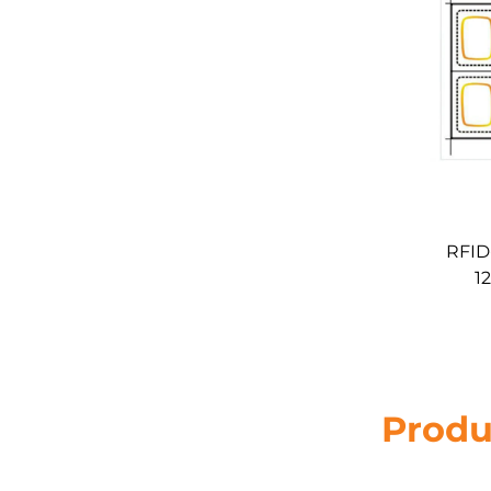
RFID
1
TK41
A4 A
Produ