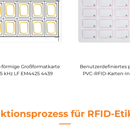
-förmige Großformatkarte
Benutzerdefiniertes 
25 kHz LF EM4425 4439
PVC-RFID-Karten-Inl
00 13,56 MHz Inlays RFID
Layout Prela
3 Layout Prelam Blatt für
RFID PVC-Karte
ktionsprozess für RFID-Eti