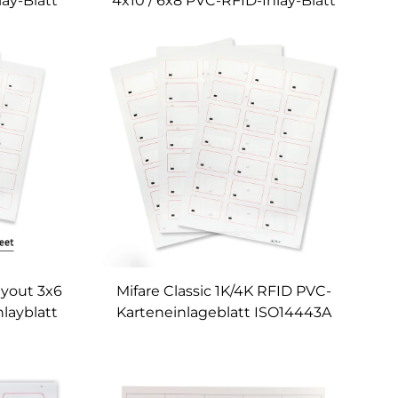
ay-Blatt
4x10 / 6x8 PVC-RFID-Inlay-Blatt
on RFID-
RFID-Prelam 125 KHz 13,56 MHz,
860-960 MHz, Dualfrequenz,
benutzerdefiniert
ayout 3x6
Mifare Classic 1K/4K RFID PVC-
nlayblatt
Karteneinlageblatt ISO14443A
g von
13,56 MHz RFID-Layout-
Gewohnheit