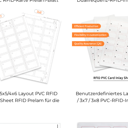
C RFID-Karte Prelam-Blatt
Dualfrequenz-RFID-Inl
für Smartcards
für die Laminierung v
ertigerzeugnisverarbeitung
Chipkarten
/5x5/4x6 Layout PVC RFID
Benutzerdefiniertes L
 Sheet RFID Prelam für die
/ 3x7 / 3x8 PVC-RFID-I
rstellung kontaktloser
für die Herstellun
Karten
Smartcards