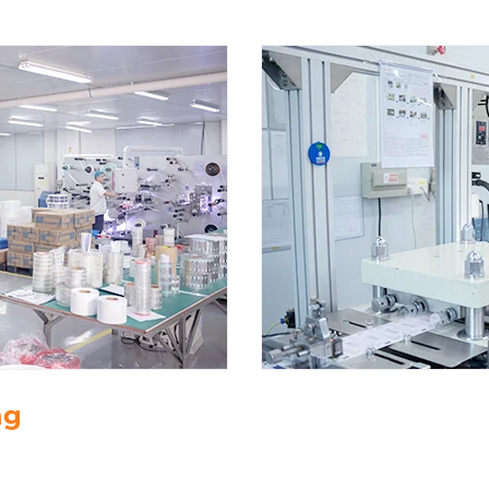
n
5. D