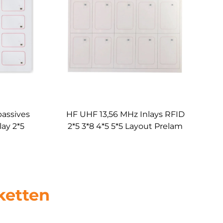
passives
HF UHF 13,56 MHz Inlays RFID
ay 2*5
2*5 3*8 4*5 5*5 Layout Prelam
m
Blatt für RFID PVC Karte
ketten