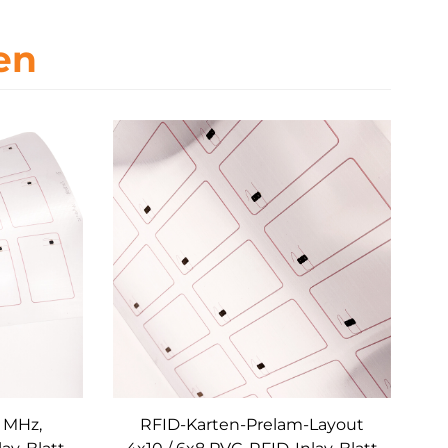
en
 MHz,
RFID-Karten-Prelam-Layout