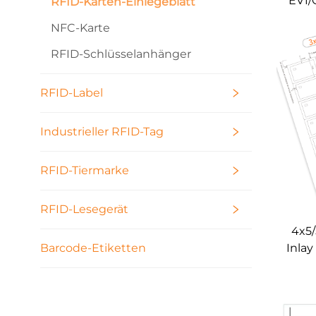
EV1/
RFID-Karten-Einlegeblatt
NFC-Karte
Halbf
RFID-Schlüsselanhänger
RFID-Label
Industrieller RFID-Tag
RFID-Tiermarke
RFID-Lesegerät
4x5
Inlay
Barcode-Etiketten
He