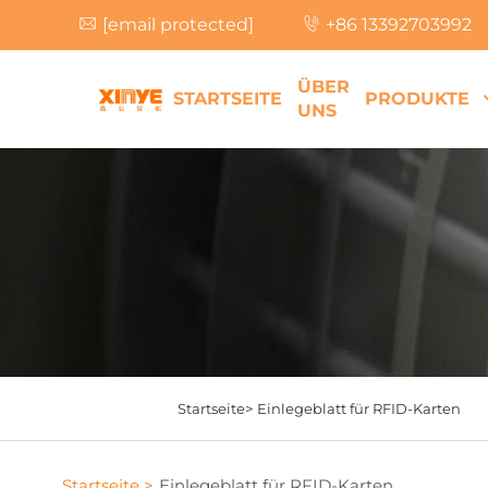
[email protected]
+86 13392703992
ÜBER
STARTSEITE
PRODUKTE
UNS
Startseite>
Einlegeblatt für RFID-Karten
Startseite >
Einlegeblatt für RFID-Karten