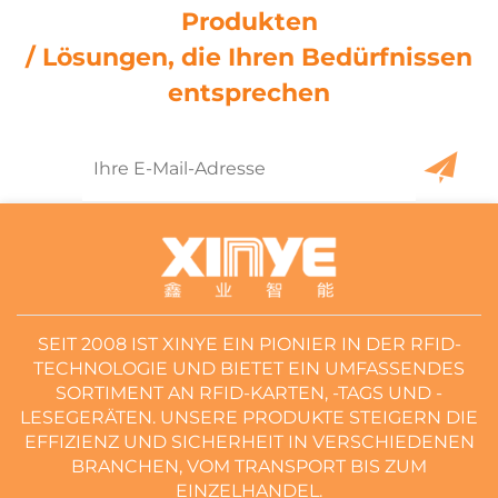
Produkten
/ Lösungen, die Ihren Bedürfnissen
entsprechen
SEIT 2008 IST XINYE EIN PIONIER IN DER RFID-
TECHNOLOGIE UND BIETET EIN UMFASSENDES
SORTIMENT AN RFID-KARTEN, -TAGS UND -
LESEGERÄTEN. UNSERE PRODUKTE STEIGERN DIE
EFFIZIENZ UND SICHERHEIT IN VERSCHIEDENEN
BRANCHEN, VOM TRANSPORT BIS ZUM
EINZELHANDEL.