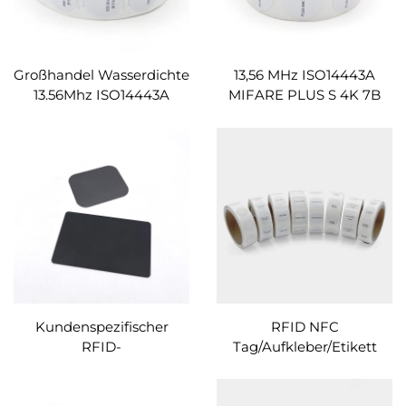
Großhandel Wasserdichte
13,56 MHz ISO14443A
13.56Mhz ISO14443A
MIFARE PLUS S 4K 7B
MIFARE Classic EV1 -1K
RFID-Etiketten
Leeres Etikett Weißer
bedruckter RFID-
Chip anpassbar
Aufkleber aus weißem
Papier individuell
anpassbar
Kundenspezifischer
RFID NFC
RFID-
Tag/Aufkleber/Etikett
Kühlschrankmagnet HF
bedruckbar
13,56 MHz Magnetisches
benutzerdefinierte Größe