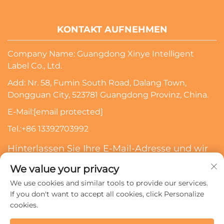
KONTAKT AUFNEHMEN
Company Name: Guangdong Xinye Intelligent
Label Co., Ltd.
Add: Nr. 58, Fumin South Road, Dalang Town,
Dongguan City, 523781 Guangdong Provinz, China.
E-Mail:
[email protected]
Tel.:
+86 13392703992
Hinterlassen Sie Ihre E-Mail-Adresse und wir
werden Sie kontaktieren
We value your privacy
We use cookies and similar tools to provide our services.
Abonnieren
If you don't want to accept all cookies, click Personalize
cookies.
Urheberrechte © 2024 Guangdong Xinye Intelligent Label