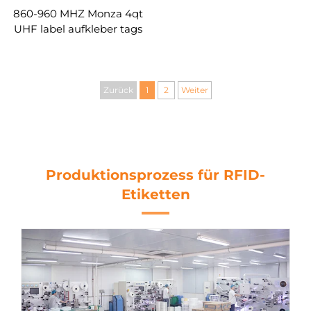
860-960 MHZ Monza 4qt
UHF label aufkleber tags
rfid produkte label
benutzerdefinierte
Zurück
1
2
Weiter
Produktionsprozess für RFID-
Etiketten