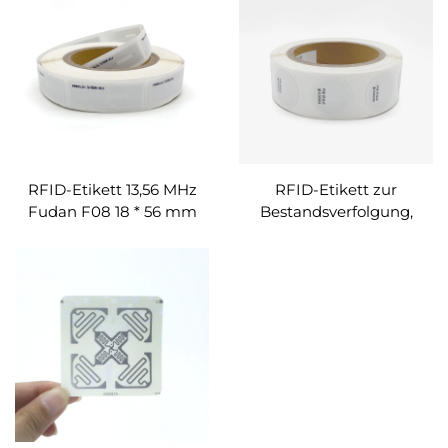
PVC/PET-Tag für den
für Link-Sharing mit Qr-
einfachen
Code
Informationsaustausch
RFID-Etikett 13,56 MHz
RFID-Etikett zur
Fudan F08 18 * 56 mm
Bestandsverfolgung,
rechteckige Inlay-Tags
druckbar, HF, 25 mm, 30
NFC-Chip-Aufkleber
mm, passives RFID-
Papieretikett, bedruckt,
RFID-
Etikett/Tag/Aufkleber