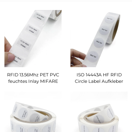
RFID 13.56Mhz PET PVC
ISO 14443A HF RFID
feuchtes Inlay MIFARE
Circle Label Aufkleber
Ultralight EV1
13.56MHz RFID Weißer
Weißpapier-Label NFC-
Chip mit MIFARE
Sticker-Tag Für
Ultralight EV1
Zugangskontrolle