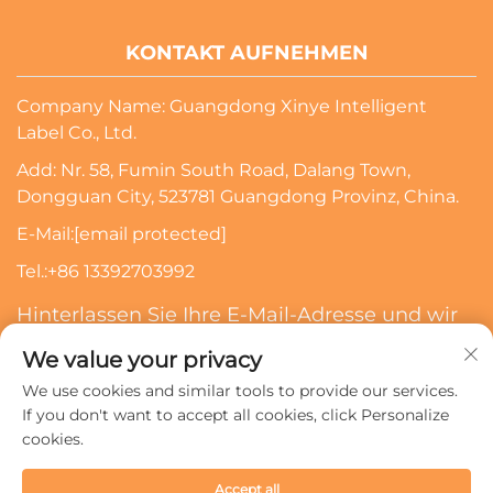
KONTAKT AUFNEHMEN
Company Name: Guangdong Xinye Intelligent
Label Co., Ltd.
Add: Nr. 58, Fumin South Road, Dalang Town,
Dongguan City, 523781 Guangdong Provinz, China.
E-Mail:
[email protected]
Tel.:
+86 13392703992
Hinterlassen Sie Ihre E-Mail-Adresse und wir
werden Sie kontaktieren
We value your privacy
We use cookies and similar tools to provide our services.
Abonnieren
If you don't want to accept all cookies, click Personalize
cookies.
Urheberrechte © 2024 Guangdong Xinye Intelligent Label
Accept all