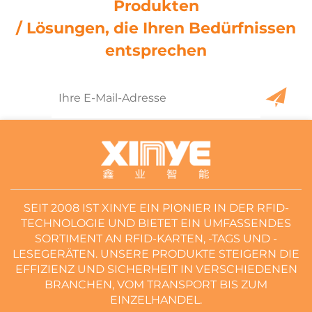
Produkten
/ Lösungen, die Ihren Bedürfnissen
entsprechen
SEIT 2008 IST XINYE EIN PIONIER IN DER RFID-
TECHNOLOGIE UND BIETET EIN UMFASSENDES
SORTIMENT AN RFID-KARTEN, -TAGS UND -
LESEGERÄTEN. UNSERE PRODUKTE STEIGERN DIE
EFFIZIENZ UND SICHERHEIT IN VERSCHIEDENEN
BRANCHEN, VOM TRANSPORT BIS ZUM
EINZELHANDEL.