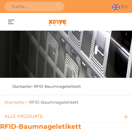
En
Angebot anfordern
Startseite>
RFID-Baumnageletikett
Startseite >
RFID-Baumnageletikett
ALLE PRODUKTE
RFID-Baumnageletikett