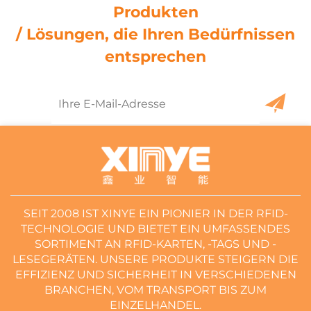
Produkten
/ Lösungen, die Ihren Bedürfnissen
entsprechen
SEIT 2008 IST XINYE EIN PIONIER IN DER RFID-
TECHNOLOGIE UND BIETET EIN UMFASSENDES
SORTIMENT AN RFID-KARTEN, -TAGS UND -
LESEGERÄTEN. UNSERE PRODUKTE STEIGERN DIE
EFFIZIENZ UND SICHERHEIT IN VERSCHIEDENEN
BRANCHEN, VOM TRANSPORT BIS ZUM
EINZELHANDEL.