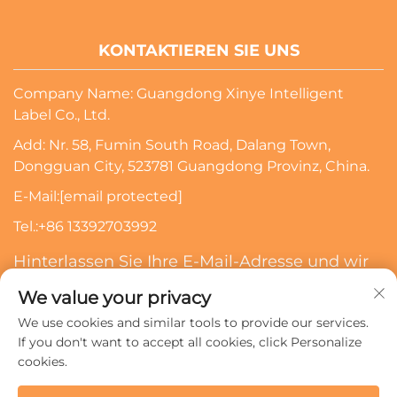
KONTAKTIEREN SIE UNS
Company Name: Guangdong Xinye Intelligent
Label Co., Ltd.
Add: Nr. 58, Fumin South Road, Dalang Town,
Dongguan City, 523781 Guangdong Provinz, China.
E-Mail:
[email protected]
Tel.:
+86 13392703992
Hinterlassen Sie Ihre E-Mail-Adresse und wir
werden Sie kontaktieren
We value your privacy
We use cookies and similar tools to provide our services.
Abonnieren
If you don't want to accept all cookies, click Personalize
cookies.
Urheberrechte © 2024 Guangdong Xinye Intelligent Label