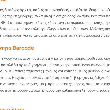
ς δαπάνες αρχικά, καθώς οι επιχειρήσεις χρειάζονται διάφορον εξο
εθος της επιχείρησης, αλλά μιλάμε για χιλιάδες δολάρια, κάτι που π
 RFID απαιτεί σημαντική αρχική δαπάνη, οι περισσότερες επιχειρήσ
δαπανών και στον καλύτερο έλεγχο των αποθεμάτων. Μελέτες περιπ
η ενημέρωση για τα αποθέματα σε σχέση με τις παραδοσιακές μεθ
κότητα Barcode
 τείνουν να είναι φτηνότεροι στην κατοχή τους μακροπρόθεσμα, διό
 καταλάβει αρκετά γρήγορα πώς να χρησιμοποιεί έναν αναγνώστη 
σμό με βασικές ταμειακές μηχανές και καθιερωμένες μεθόδους ελέ
ημα. Η εξέταση αριθμών από διαφορετικές βιομηχανίες δείχνει ότ
ότερες τεχνολογίες. Για μικρότερες επιχειρήσεις, όπου κάθε ευρώ
στώσει ότι μπορούν να διατηρήσουν την καθημερινή λειτουργία το
 συστήματα