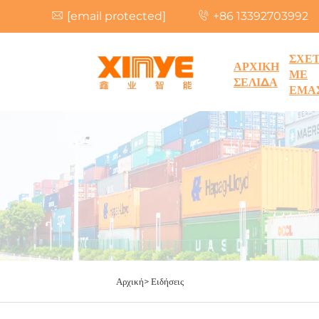
[email protected]
+86 13392703992
ΣΧΕ
ΑΡΧΙΚΗ
ΜΕ
ΣΕΛΙΔΑ
ΕΜΑ
Αρχική>
Ειδήσεις