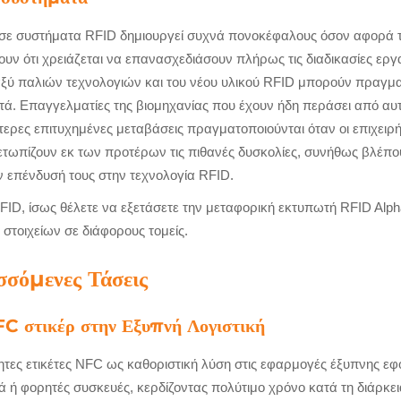
σε συστήματα RFID δημιουργεί συχνά πονοκέφαλους όσον αφορά
ώνουν ότι χρειάζεται να επανασχεδιάσουν πλήρως τις διαδικασίες ερ
ύ παλιών τεχνολογιών και του νέου υλικού RFID μπορούν πραγμα
στά. Επαγγελματίες της βιομηχανίας που έχουν ήδη περάσει από αυ
τερες επιτυχημένες μεταβάσεις πραγματοποιούνται όταν οι επιχει
ετωπίζουν εκ των προτέρων τις πιθανές δυσκολίες, συνήθως βλέπ
 επένδυσή τους στην τεχνολογία RFID.
 RFID, ίσως θέλετε να εξετάσετε την μεταφορική εκτυπωτή RFID Alp
στοιχείων σε διάφορους τομείς.
σσόμενες Τάσεις
FC στικέρ στην Εξυπνή Λογιστική
ς ετικέτες NFC ως καθοριστική λύση στις εφαρμογές έξυπνης εφοδι
ά ή φορητές συσκευές, κερδίζοντας πολύτιμο χρόνο κατά τη διάρκ