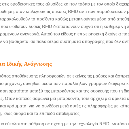
ες στις εφοδιαστικές τους αλυσίδες και τον τρόπο με τον οποίο διαχε
ηση, όταν επιλέγουν τις ετικέτες RFID αντί των παραδοσιακών με
 παρακολουθούν τα προϊόντα καθώς μετακινούνται μέσα από αποθήκ
ς που υιοθετούν λύσεις RFID διαπιστώνουν συχνά ότι η καθημερινή λε
αμένουν ανενεργά. Αυτού του είδους η επιχειρησιακή διαύγεια παρ
ύν να βασίζονται σε παλαιότερα συστήματα απογραφής που δεν αντ
τα Ιδικής Ανάγνωσης
όπος αποθήκευσης πληροφοριών σε εκείνες τις μαύρες και άσπρες
από μηχανές, συνήθως μέσω των παράλληλων γραμμών διαφορετικώ
αρη ορατότητα μεταξύ της μπαρκόντας και της συσκευής που τη διαβ
ες. Όταν κάποιος σαρώνει μια μπαρκόντα, τότε αρχίζει μια αρκετά
 και γράμματα, για να συνδέσει μετά αυτές τις πληροφορίες με κάπ
ή, ίσως ακόμα και τα επίπεδα αποθέματος.
 πιο εύκολοι στη ρύθμιση σε σχέση με την τεχνολογία RFID, ωστόσο