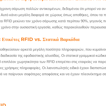
τόχρονη σάρωση πολλών αντικειμένων, δεδομένου ότι μπορεί να ανι
ς. Αυτό κάνει μεγάλη διαφορά σε χώρους όπως αποθήκες, όπου τα π
τα RFID μειώνει τον χρόνο σάρωσης κατά περίπου 90%, γεγονός που
χρόνο στην ουσιαστική εργασία, καθώς παρακολουθούν περιουσιακά
Ετικέτες RFID vs. Στατικά Βαρκόδια
αποθηκεύσουν αρκετά μεγάλη ποσότητα πληροφοριών, που κυμαίνον
ιαδικασία της εφοδιαστικής αλυσίδας. Οι στατικοί γραμμικοί κώδ
Η επιπλέον χωρητικότητα των RFID επιτρέπει στις εταιρείες να παρ
ς χρήσιμες πληροφορίες. Οι λιανοπωλητές ειδικά έχουν διαπιστώσε
θά να παίρνουν σοφότερες αποφάσεις και να έχουν πλεονέκτημα σ
ή
FID