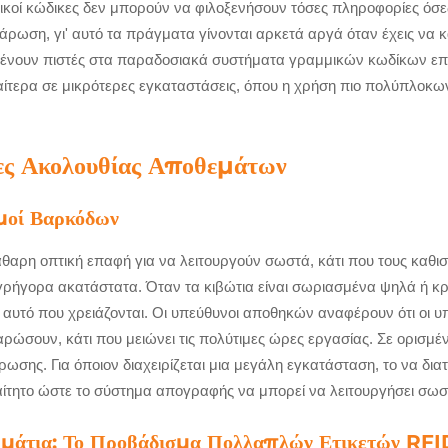
μικοί κώδικες δεν μπορούν να φιλοξενήσουν τόσες πληροφορίες όσε
σάρωση, γι' αυτό τα πράγματα γίνονται αρκετά αργά όταν έχεις να
μένουν πιστές στα παραδοσιακά συστήματα γραμμικών κωδίκων επε
ιαίτερα σε μικρότερες εγκαταστάσεις, όπου η χρήση πιο πολύπλοκ
τες Ακολουθίας Αποθεμάτων
μοί Βαρκόδων
κάθαρη οπτική επαφή για να λειτουργούν σωστά, κάτι που τους κα
ήγορα ακατάστατα. Όταν τα κιβώτια είναι σωριασμένα ψηλά ή κρυ
τό που χρειάζονται. Οι υπεύθυνοι αποθηκών αναφέρουν ότι οι υπ
αρώσουν, κάτι που μειώνει τις πολύτιμες ώρες εργασίας. Σε ορισμέ
σης. Για όποιον διαχειρίζεται μια μεγάλη εγκατάσταση, το να δια
αίτητο ώστε το σύστημα απογραφής να μπορεί να λειτουργήσει σωσ
μμάτια: Το Προβάδισμα Πολλαπλών Ετικετών RFI