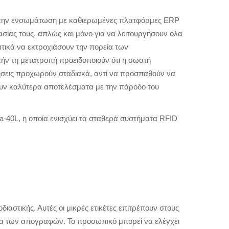
 την ενσωμάτωση με καθιερωμένες πλατφόρμες ERP
γασίας τους, απλώς και μόνο για να λειτουργήσουν όλα
τικά να εκτροχιάσουν την πορεία των
τήν τη μετατροπή προειδοποιούν ότι η σωστή
ρήσεις προχωρούν σταδιακά, αντί να προσπαθούν να
ουν καλύτερα αποτελέσματα με την πάροδο του
ha-40L, η οποία ενισχύει τα σταθερά συστήματα RFID
αστικής. Αυτές οι μικρές ετικέτες επιτρέπουν στους
εια των απογραφών. Το προσωπικό μπορεί να ελέγχει