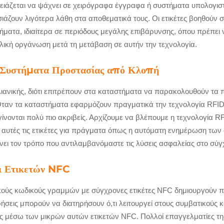
ρειάζεται να ψάχνει σε χειρόγραφα έγγραφα ή συστήματα υπολογιστώ
άζουν λιγότερα λάθη στα αποθεματικά τους. Οι ετικέτες βοηθούν σ
ατα, ιδιαίτερα σε περιόδους μεγάλης επιβάρυνσης, όπου πρέπει 
ική οργάνωση μετά τη μετάβαση σε αυτήν την τεχνολογία.
α Συστήματα Προστασίας από Κλοπή
λιανικής, διότι επιτρέπουν στα καταστήματα να παρακολουθούν τα
ταν τα καταστήματα εφαρμόζουν πραγματικά την τεχνολογία RFID
ίνονται πολύ πιο ακριβείς. Αρχίζουμε να βλέπουμε η τεχνολογία R
υτές τις ετικέτες για πράγματα όπως η αυτόματη ενημέρωση των ο
ει τον τρόπο που αντιλαμβανόμαστε τις λύσεις ασφαλείας στο σύγ
ι Ετικετών NFC
κούς κωδικούς γραμμών με σύγχρονες ετικέτες NFC δημιουργούν π
ιρήσεις μπορούν να διατηρήσουν ό,τι λειτουργεί στους συμβατικο
ες μέσω των μικρών αυτών ετικετών NFC. Πολλοί επαγγελματίες της 