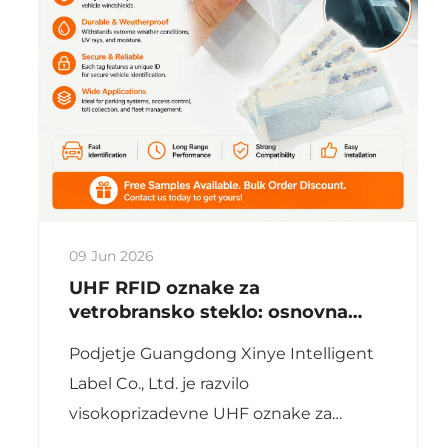
09 Jun 2026
UHF RFID oznake za
vetrobransko steklo: osnovna
rešitev za pametno upravljanje
Podjetje Guangdong Xinye Intelligent
vozil
Label Co., Ltd. je razvilo
visokoprizadevne UHF oznake za
vetrobransko steklo z optimizirano