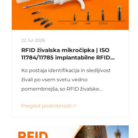
22 Jul 2026
RFID živalska mikročipka | ISO
11784/11785 implantabilne RFID
čipke za domače živali in gojene
Ko postaja identifikacija in sledljivost
živali
živali po vsem svetu vedno
pomembnejša, so RFID živalske
mikročipke postale industrijski
Pregled podrobnosti
standard za trajno identifikacijo.
Uporabljajo se tako za domače živali,
upravljanje gojenih živali, registracijo
konj ali ...