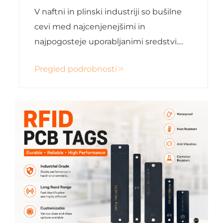
cevem in upravljanja njihovega
V naftni in plinski industriji so bušilne
življenjskega cikla v naftni in
plinski industriji
cevi med najcenjenejšimi in
najpogosteje uporabljanimi sredstvi.
Vsaka bušilna cev je ponovno
Pregled podrobnosti
izpostavljena visokemu tlaku, težkim
obremenitvam, vibracijam in trdim
okoljskim razmeram. Natančna
identifikacija in ...