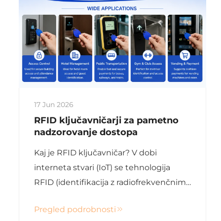
17 Jun 2026
RFID ključavničarji za pametno
nadzorovanje dostopa
Kaj je RFID ključavničar? V dobi
interneta stvari (IoT) se tehnologija
RFID (identifikacija z radiofrekvenčnimi
vali) že globoko vključuje v naš vsakdan.
Pregled podrobnosti
Kot prenosna različica pametnih kartic