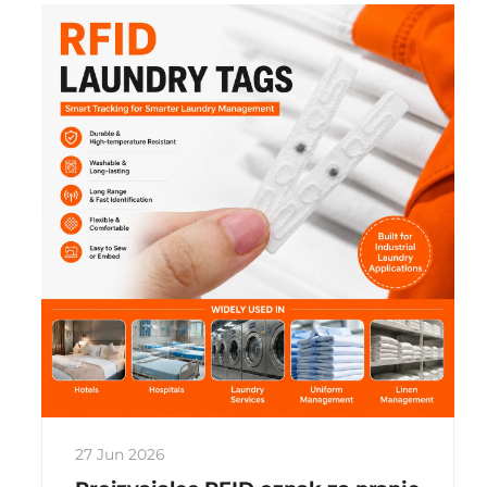
prilepiti na kovino izkušajo motnje
signala, PCB protikovinske oznake ...
27 Jun 2026