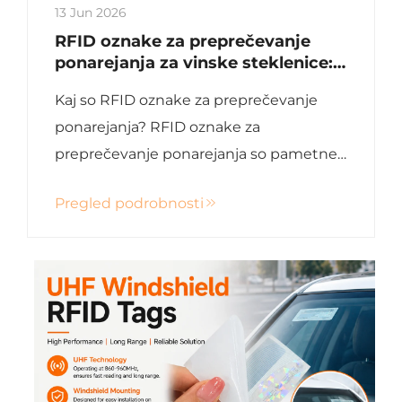
13 Jun 2026
RFID oznake za preprečevanje
ponarejanja za vinske steklenice:
pametne rešitve za overitev in
Kaj so RFID oznake za preprečevanje
sledljivost
ponarejanja? RFID oznake za
preprečevanje ponarejanja so pametne
oznake, vgradene z RFID čipi in
Pregled podrobnosti
antenami. Vsaka oznaka vsebuje
edinstveno identifikacijsko številko, ki je
težko podvojiti. Ko so prilepljene na
vinske steklenice, te oznake ...