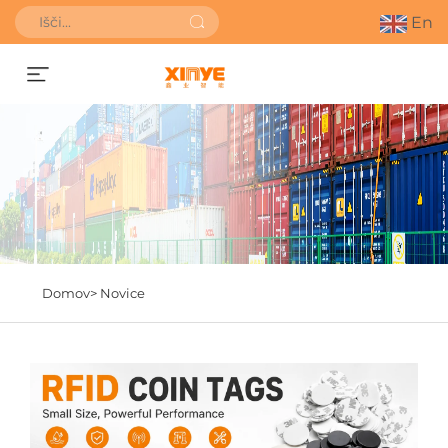
En
Pridobite ponudbo
Domov>
Novice