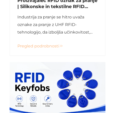
Proizvajalec RFID oznak za pranje
| Silikonske in tekstilne RFID
oznake za pranje za upravljanje
Industrija za pranje se hitro uvaža
hotelaških posteljnic
oznake za pranje z UHF RFID-
tehnologijo, da izboljša učinkovitost,
zmanjša stroške dela in natančno sledi
Pregled podrobnosti
oblačilom in posteljnini skozi celotno
življenjsko dobo. Ne glede na to, ali
upravljate posteljnino za hotela,
bolniške uniforme, industrijsko delovno
obleko...