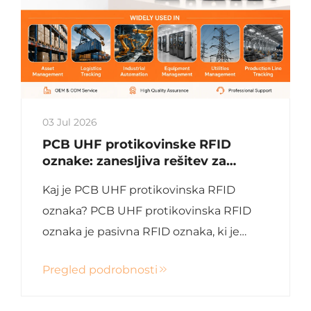
03 Jul 2026
PCB UHF protikovinske RFID
oznake: zanesljiva rešitev za
sledenje industrijski opremi
Kaj je PCB UHF protikovinska RFID
oznaka? PCB UHF protikovinska RFID
oznaka je pasivna RFID oznaka, ki je
zasnovana za učinkovito delovanje na
Pregled podrobnosti
kovinskih površinah. V nasprotju s
standardnimi RFID nalepkami, ki pri