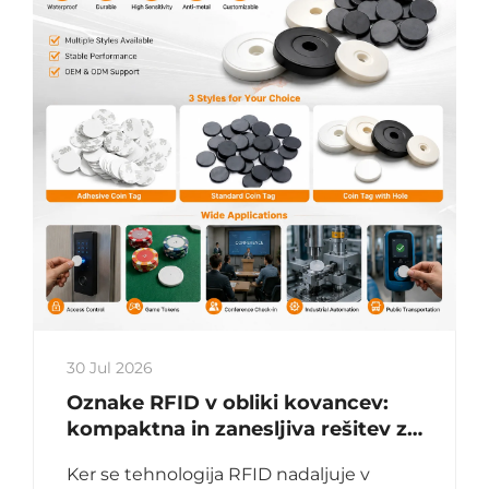
30 Jul 2026
Oznake RFID v obliki kovancev:
kompaktna in zanesljiva rešitev za
identifikacijo, nadzor dostopa in
Ker se tehnologija RFID nadaljuje v
upravljanje sredstev