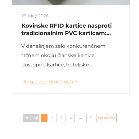
29 May 2026
Kovinske RFID kartice nasproti
tradicionalnim PVC karticam:
Zakaj so premium kovinske
V današnjem zelo konkurenčnem
kartice prihodnost
tržnem okolju članske kartice,
dostopne kartice, hoteljske
ključavnične kartice in VIP kartice niso
Pregled podrobnosti
več le funkcionalna orodja – so tudi
močni nosilci identitete blagovne
znamke. Čeprav so tradicionalne RFID
PVC kartice že dolgo vodile na področju
...
Prejšnji
1
2
3
4
15
Naslednji
...