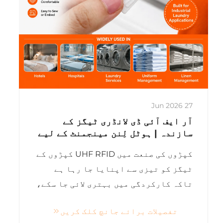
27 Jun 2026
آر ایف آئی ڈی لانڈری ٹیگز کے
سازندہ | ہوٹل لِنن مینجمنٹ کے لیے
سلیکون اور ٹیکسٹائل آر ایف آئی
کپڑوں کی صنعت میں UHF RFID کپڑوں کے
ڈی لانڈری ٹیگز
ٹیگز کو تیزی سے اپنایا جا رہا ہے
تاکہ کارکردگی میں بہتری لائی جا سکے،
محنت کے اخراجات کو کم کیا جا سکے،
تفصیلات برائے جانچ کلک کریں
اور کپڑوں اور لِننز کو ان کے پورے عمر