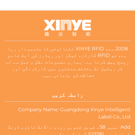
2008 سے، XINYE RFID ٹکنالوجی کا علمبردار رہا
ہے، جو RFID کارڈز، ٹیگز اور ریڈرز کی ایک جامع
رینج پیش کرتا ہے۔ ہماری مصنوعات نقل و حمل سے لے
کر ریٹیل تک مختلف صنعتوں میں کارکردگی اور
حفاظت کو بڑھاتی ہیں۔
رابطہ کریں
Company Name: Guangdong Xinye Intelligent
Label Co., Ltd.
Add: نمبر 58، فومن جنوبی رود، دالانگ ٹاؤن، ڈونگ
گوان شہر، 523781 گوانگ دونگ صوبہ، چین۔