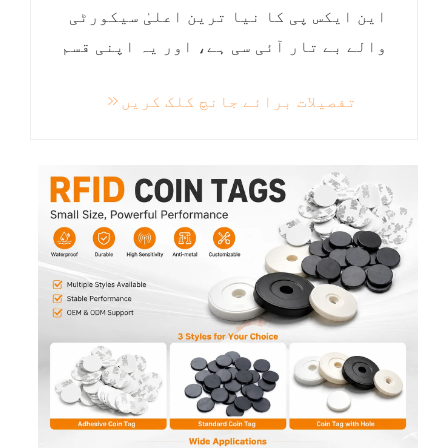
این ایکس پی کا نیا ترین اعلیٰ سیکورٹی
والے بے تار آئی سی ہے، اور یہ اپنی قسم
کا پہلا آئی سی ہے جو ایک ہی چپ پر غیر
تفصیلات برائے جانچ کلک کریں
متوازن (ECC) اور متوازن (AES-128/256)
رموزیات کو جوڑتا ہے۔ اس دوہرا
رموزیاتی ڈھانچے سے کلید کے انتظام
میں آسانی ہوتی ہے...