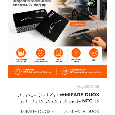
08 Aug 2026
MIFARE DUOX®: ایک اعلیٰ سیکورٹی
کا NFC حل جو کار کے کی کارڈز اور
برقی گاڑیوں کے چارجنگ کارڈز کے
MIFARE DUOX کیا ہے؟ MIFARE DUOX
لیے استعمال ہوتا ہے