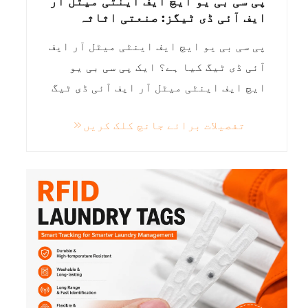
پی سی بی یو ایچ ایف اینٹی میٹل آر
ایف آئی ڈی ٹیگز: صنعتی اثاثہ
ٹریکنگ کا قابل اعتماد حل
پی سی بی یو ایچ ایف اینٹی میٹل آر ایف
آئی ڈی ٹیگ کیا ہے؟ ایک پی سی بی یو
ایچ ایف اینٹی میٹل آر ایف آئی ڈی ٹیگ
ایک غیر فعال آر ایف آئی ڈی ٹیگ ہے جو
تفصیلات برائے جانچ کلک کریں
دھاتی سطحوں پر موثر طریقے سے کام
کرنے کے لیے ڈیزائن کی گئی ہے۔ معیاری
آر ایف آئی ڈی لیبلز کے برعکس جو دھات
پر لگائے جانے پر سگنل کے رکاوٹ کا
شکار ہو جاتے ہیں، پی سی بی اینٹی
میٹل ٹیگ...