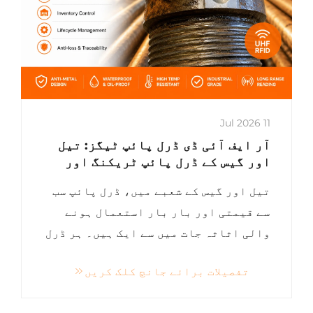
11 Jul 2026
آر ایف آئی ڈی ڈرل پائپ ٹیگز: تیل
اور گیس کے ڈرل پائپ ٹریکنگ اور
زندگی کے چکر کے انتظام کو بدلنا
تیل اور گیس کے شعبے میں، ڈرل پائپ سب
سے قیمتی اور بار بار استعمال ہونے
والی اثاثہ جات میں سے ایک ہیں۔ ہر ڈرل
پائپ کو بلند دباؤ، شدید بوجھ، کمپن
تفصیلات برائے جانچ کلک کریں
اور سخت ماحولیاتی حالات کے تحت بار
بار کام کرنا پڑتا ہے۔ درست شناخت اور