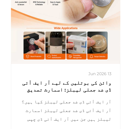
13 Jun 2026
وائن کی بوتلیں کے لیے آر ایف آئی
ڈی ضد جعلی لیبلز: اسمارٹ تصدیق
اور ٹریس ایبلٹی حل
آر ایف آئی ڈی ضد جعلی لیبلز کیا ہیں؟
آر ایف آئی ڈی ضد جعلی لیبلز اسمارٹ
لیبلز ہیں جن میں آر ایف آئی ڈی چپس
اور اینٹینے داخل کیے گئے ہوتے ہیں۔