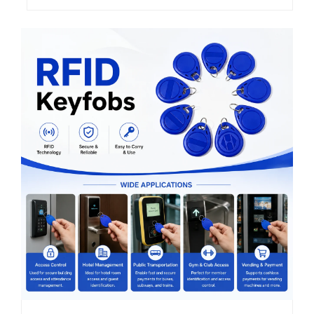
کے دوران درست طریقے سے ٹریک کیا جا
سکے۔ چاہے ہوٹل کے لِننز کا انتظام ہو،
ہسپتال کے یونیفارم ہوں، یا صنعتی
کام کے لیے استعمال ہونے والے کپڑے
ہوں...