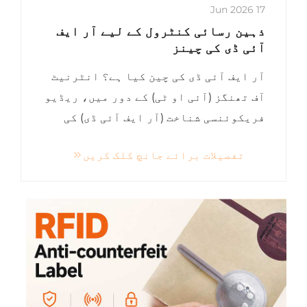
17 Jun 2026
ذہین رسائی کنٹرول کے لیے آر ایف
آئی ڈی کی چینز
آر ایف آئی ڈی کی چین کیا ہے؟ انٹرنیٹ
آف تھنگز (آئی او ٹی) کے دور میں، ریڈیو
فریکوئنسی شناخت (آر ایف آئی ڈی) کی
ٹیکنالوجی ہماری روزمرہ کی زندگی میں
تفصیلات برائے جانچ کلک کریں
گہرائی سے ضم ہو چکی ہے۔ اسمارٹ کارڈز
کی پورٹیبل قسم کے طور پر، آر ایف آئی
ڈی کی چینز—ان کے چھوٹے سائز اور
استعمال میں آسانی کی بنا پر—...