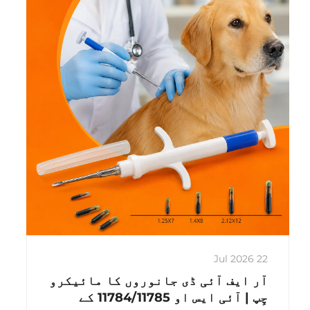
نام سے بھی جانا جاتا ہے...
22 Jul 2026
آر ایف آئی ڈی جانوروں کا مائیکرو
چِپ | آئی ایس او 11784/11785 کے