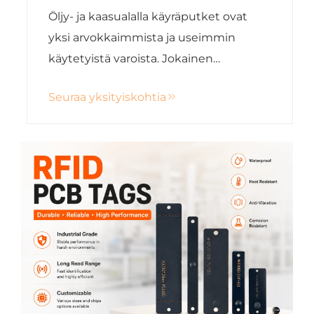
käyräputkien seurantaa ja
Öljy- ja kaasualalla käyräputket ovat
elinkaaren hallintaa
yksi arvokkaimmista ja useimmin
käytetyistä varoista. Jokainen
käyräputki altistuu toistuvasti korkealle
Seuraa yksityiskohtia
paineelle, suurille kuormille, värähtelylle
ja ankaroille ympäristöolosuhteille.
Tarkka tunnistaminen ja ...