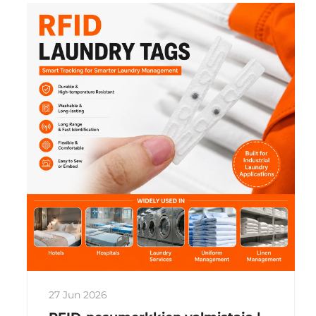
tavallisissa RFID-tunnuksissa, joissa
esiintyy signaalihäiriöitä, kun niitä
kiinnitetään metallipinnalle, PCB:n
antimetallitun...
27 Jun 2026