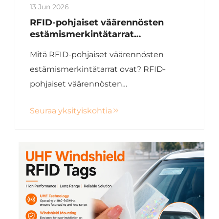
13 Jun 2026
RFID-pohjaiset väärennösten
estämismerkintätarrat
viinipulloihin: älykkäät tunnistus-
Mitä RFID-pohjaiset väärennösten
ja jäljitettävyysratkaisut
estämismerkintätarrat ovat? RFID-
pohjaiset väärennösten
estämismerkintätarrat ovat älykkäitä
Seuraa yksityiskohtia
tarramerkintöjä, joissa on upotettu
RFID-piirit ja antennit. Jokaisessa
tarrassa on yksilöllinen
tunnistusnumero, jota ei voida helposti
kopioida. Kun tarrat kiinnitetään
viinipulloihin, nämä tarrat...