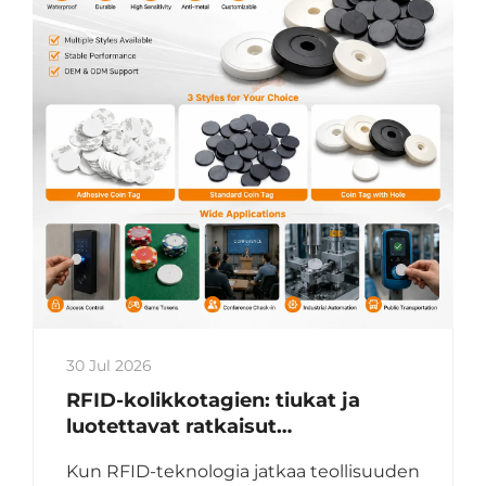
30 Jul 2026
RFID-kolikkotagien: tiukat ja
luotettavat ratkaisut
tunnistamiseen,
Kun RFID-teknologia jatkaa teollisuuden
pääsynvalvontaan ja varallisuuden