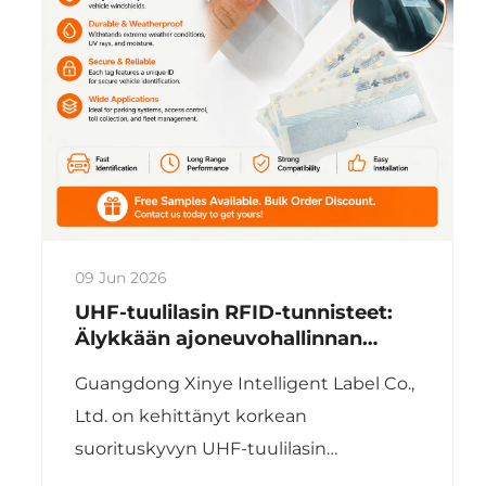
09 Jun 2026
UHF-tuulilasin RFID-tunnisteet:
Älykkään ajoneuvohallinnan
ydinratkaisu
Guangdong Xinye Intelligent Label Co.,
Ltd. on kehittänyt korkean
suorituskyvyn UHF-tuulilasin
tunnisteita, joissa on optimoitu