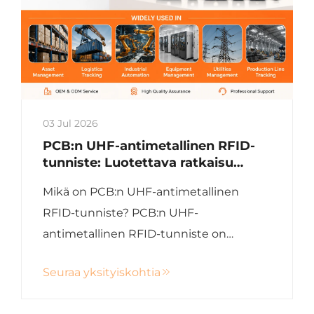
03 Jul 2026
PCB:n UHF-antimetallinen RFID-
tunniste: Luotettava ratkaisu
teollisen varaston seurantaan
Mikä on PCB:n UHF-antimetallinen
RFID-tunniste? PCB:n UHF-
antimetallinen RFID-tunniste on
passiivinen RFID-tunniste, joka on
Seuraa yksityiskohtia
suunniteltu toimimaan tehokkaasti
metallipintojen pinnalla. Toisin kuin