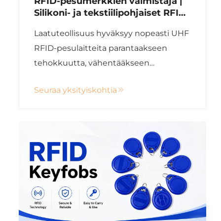
RFID-pesumerkkien valmistaja |
Silikoni- ja tekstiilipohjaiset RFID-
pesumerkit hotelliliinavaatteen
Laatuteollisuus hyväksyy nopeasti UHF
hallintaan
RFID-pesulaitteita parantaakseen
tehokkuutta, vähentääkseen
työvoimakustannuksia ja seuratakseen
Seuraa yksityiskohtia
tarkasti vaatteita ja liinavaatteita niiden
koko elinkaaren ajan. Tämä koskee
esimerkiksi hotelliliinavaatteiden,
sairaalan ylipukujen, teollisten työva...