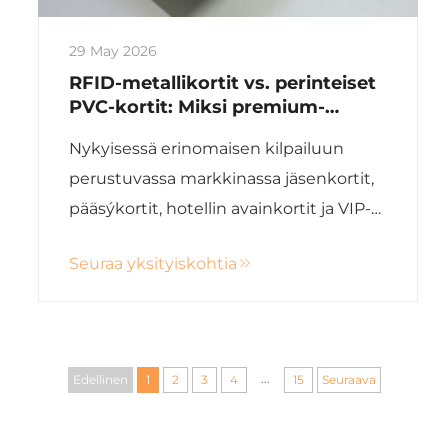
29 May 2026
RFID-metallikortit vs. perinteiset
PVC-kortit: Miksi premium-
metallikortit ovat tulevaisuutta
Nykyisessä erinomaisen kilpailuun
perustuvassa markkinassa jäsenkortit,
pääsýkortit, hotellin avainkortit ja VIP-
kortit eivät ole enää pelkästään
Seuraa yksityiskohtia
toiminnallisesti käyttökelpoisia
työkaluja – ne ovat myös tehokkaita
merkkitunnusten kantajia. Vaikka
perinteiset RFID-PVC-kortit ovat
...
Edellinen
1
2
3
4
15
Seuraava
hallinneet alaa...