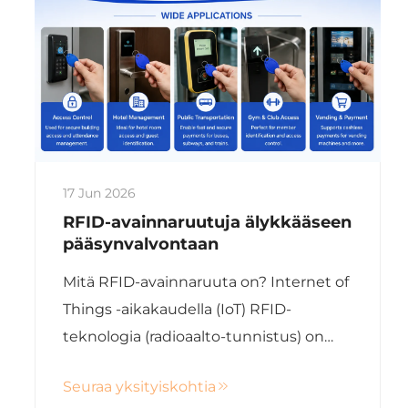
17 Jun 2026
RFID-avainnaruutuja älykkääseen
pääsynvalvontaan
Mitä RFID-avainnaruuta on? Internet of
Things -aikakaudella (IoT) RFID-
teknologia (radioaalto-tunnistus) on
syvästi integroitunut arkielämäämme.
Seuraa yksityiskohtia
Älykorttien kannettavana varianttina