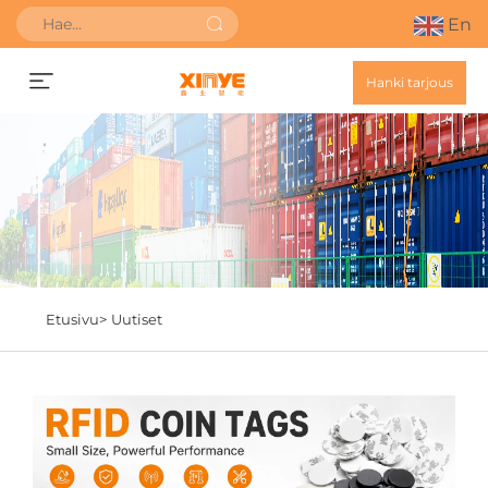
En
Hanki tarjous
Etusivu>
Uutiset