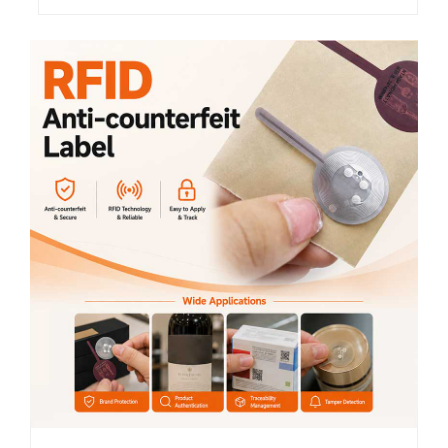
RFID-avainnarut ovat saaneet suosiota
kompaktin kokoisena ja
käytännöllisenä ratkaisuna...