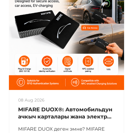
08 Aug 2026
MIFARE DUOX®: Автомобильдун
ачкыч карталары жана электр
транспорттук каражаттарды (EV)
MIFARE DUOX деген эмне? MIFARE
заряддоо карталары үчүн