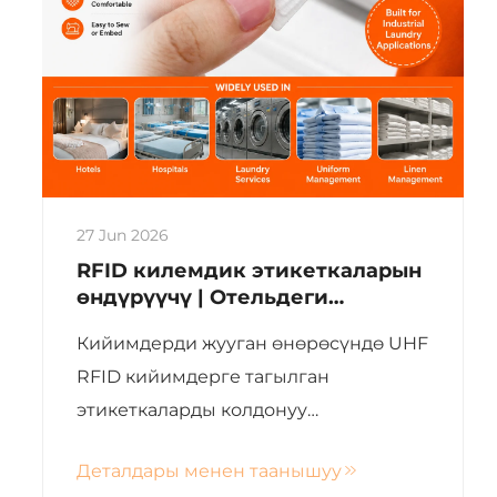
27 Jun 2026
RFID килемдик этикеткаларын
өндүрүүчү | Отельдеги
килемдиктерди башкаруу үчүн
Кийимдерди жууган өнөрөсүндө UHF
силикондук жана тоокумдуу
RFID килемдик этикеткалары
RFID кийимдерге тагылган
этикеткаларды колдонуу
тездетилүүдө, бул иштегендердин
Деталдары менен таанышуу
чыгымдарын азайтат жана кийимдер