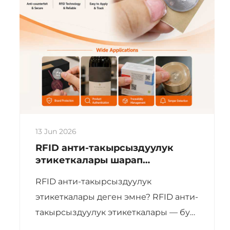
13 Jun 2026
RFID анти-такырсыздуулук
этикеткалары шарап
шишалары үчүн: Акылдуу
RFID анти-такырсыздуулук
аутентификация жана
издөөчүлүк чечимдери
этикеткалары деген эмне? RFID анти-
такырсыздуулук этикеткалары — бул
RFID чиптери жана антеннелери