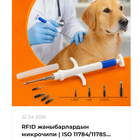
же RFID диск токойлору деп да
атаган...
22 Jul 2026
RFID жаныбарлардын
микрочипи | ISO 11784/11785