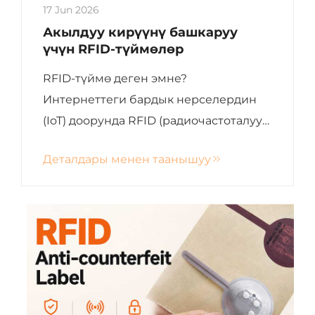
17 Jun 2026
Акылдуу кирүүнү башкаруу
үчүн RFID-түймөлөр
RFID-түймө деген эмне?
Интернеттеги бардык нерселердин
(IoT) доорунда RFID (радиочастоталуу
идентификация) технологиясы
Деталдары менен таанышуу
биздин күндөлүк өмүрүбүзгө терең
кирген. Акылдуу карталардын көчмө
варианты катары, RFID-түймөлөр —
алардын компакттуулугу аркылуу...