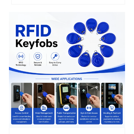
менен бельгилерди алардын бардык
өмүр цикли боюнча так издөөгө
мүмкүндүк берет. Ошол эле учурда,
ооздуктун бельгилери,
ооруканалардын униформасы,
өнөрөстүк иш...