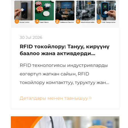
30 Jul 2026
RFID токойлору: Тануу, кирүүнү
баалоо жана активдерди
башкаруу үчүн компакттуу
RFID технологиясы индустрияларды
жана надёждуу чечимдер
өзгөртүп жаткан сайын, RFID
токойлору компакттуу, туруктуу жана
кайрадан колдонууга болгон тануу
Деталдары менен таанышуу
куралдарын талап кылган
тапшырмалар үчүн популярдукка
ийгиликтүү кирип жатат. Аларды
RFID токендер, RFID токой карталары