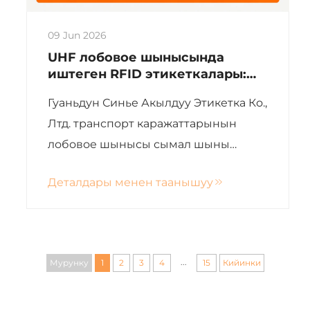
09 Jun 2026
UHF лобовое шынысында
иштеген RFID этикеткалары:
Акылдуу транспорт
Гуаньдун Синье Акылдуу Этикетка Ко.,
каражаттарын башкаруунун
негизги чечими
Лтд. транспорт каражаттарынын
лобовое шынысы сымал шыны
беттерине арналган, металлга каршы
Деталдары менен таанышуу
оптималдуу дизайндын жогорку
өнүмдүүлүгүнө ээ болгон UHF
лобовое шынысында иштеген
этикеткаларды иштеп чыкты. Бул
...
Мурунку
1
2
3
4
15
Кийинки
этикеткалар узак мезгилге, тез жана
туруктуу транспорт каражаттарын...