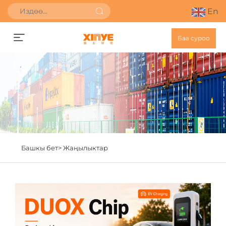
En
Баа суроо
Башкы бет>
Жаңылыктар