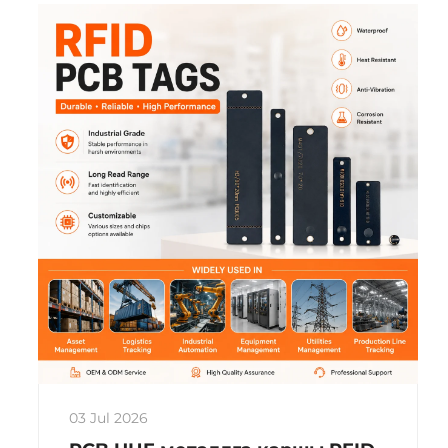
кайра учурайт. Түтүктөрдү так
идентификациялоо жана ...
03 Jul 2026