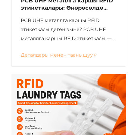
PCB UHF металлга каршы RFID
этикеткалары: Өнөрөсөлдө
активдиктарды иштетүү үчүн
PCB UHF металлга каршы RFID
надёждуу чечим
этикеткасы деген эмне? PCB UHF
металлга каршы RFID этикеткасы —
металл беттеринде тиешелүү
Деталдары менен таанышуу
иштөөгө арналган пассивдик RFID
этикеткасы. Стандарттык RFID
этикеткалар металлга
жабыштырылганда сигналдын
тосулушуна учурайт, ал эми PCB
металлга каршы этикеткалар...