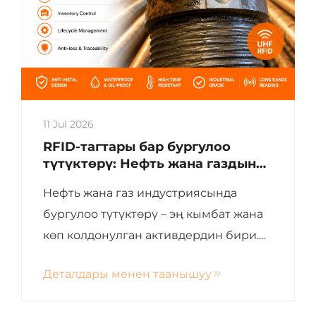
11 Jul 2026
RFID-тагтары бар бургулоо
түтүктөрү: Нефть жана газдын
бургулоо түтүктөрүн
Нефть жана газ индустриясында
идентификациялоо жана
циклдык өмүрүн башкарууну
бургулоо түтүктөрү – эң кымбат жана
өзгөртүү
көп колдонулган активдердин бири.
Ар бир бургулоо түтүгү жогорку
Деталдары менен таанышуу
басымга, оор жүктөргө, вибрацияга
жана катуу сырткы шарттарга кайра-