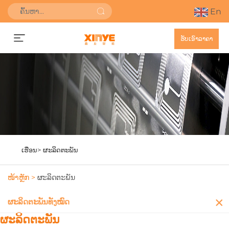
En
ຮັບເອົາລາຄາ
ເຮືອນ>
ຜະລິດຕະພັນ
ໜ້າຫຼັກ >
ຜະລິດຕະພັນ
ຜະລິດຕະພັນທັງໝົດ
ຜະລິດຕະພັນ