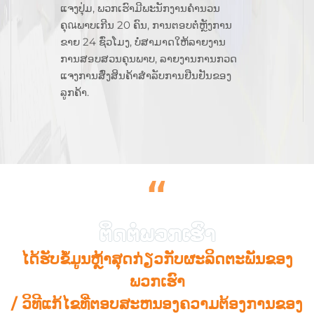
ແຈງປຸ່ມ, ພວກເຮົາມີພະນັກງານຄຳນວນ
ຄຸณພາບເກີນ 20 ຄົນ, ການຕອບຕໍ່ຫຼັງການ
ຂາຍ 24 ຊົ່ວໂມງ, ບໍ່ສາມາດໃຫ້ລາຍງານ
ການສອບສວນຄຸນພາບ, ລາຍງານການກວດ
ແຈງການສົ່ງສິນຄ້າສຳລັບການຢືນຢັນຂອງ
ລູກຄ້າ.
“
ໄດ້ຮັບຂໍ້ມູນຫຼ້າສຸດກ່ຽວກັບຜະລິດຕະພັນຂອງ
ພວກເຮົາ
/ ວິທີແກ້ໄຂທີ່ຕອບສະຫນອງຄວາມຕ້ອງການຂອງ