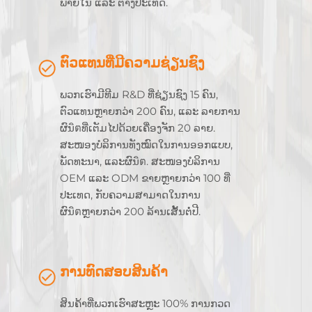
ພາຍໃນ ແລະ ຕ່າງປະເທດ.
ຕົວແທນທີ່ມີຄວາມຊ່ຽນຊົງ
ພວກເຮົາມີທີມ R&D ທີ່ຊ່ຽນຊົງ 15 ຄົນ,
ຕົວແທນຫຼາຍກວ່າ 200 ຄົນ, ແລະ ລາຍການ
ຜົນิตທີ່ເຕັມໄປດ້ວຍເຄື່ອງຈັກ 20 ລາຍ.
ສະໜອງບໍລິການທັງໝົດໃນການອອກແບບ,
ພັດທະນາ, ແລະຜົນิต. ສະໜອງບໍລິການ
OEM ແລະ ODM ຂາຍຫຼາຍກວ່າ 100 ທີ່
ປະເທດ, ກັບຄວາມສາມາດໃນການ
ຜົນิตຫຼາຍກວ່າ 200 ລ້ານເສັ້ນຕໍ່ປີ.
ການທົດສອບສິນຄ້າ
ສິນຄ້າທີ່ພວກເຮົາສະຫຼະ 100% ການກວດ