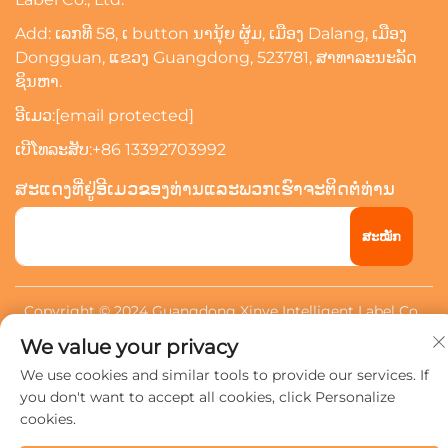
Add: ເລກທີ 58, ເ button ນານຸ້ຍ ຜູ້ມ, ເມືອງ Dalang, ເມືອງ
Dongguan, ແຂວງ Guangdong, 523781, ສາທາລະນະລັດ
ຊິນຫາ.
ອີເມວ:
[email protected]
ເບີໂທລະສັບ:
+86 13392703992
ສະແດງທີ່ຢູ່ອີເມວຂອງທ່ານແລະພວກເຮົາຈະຕິດຕໍ່ທ່ານ
ສະໝັກ
Copyright © 2024 Guangdong Xinye Intelligent Label Co.,
Ltd. ປົກຄອງທັງໝົດ.
ນະໂຍບາຍຄວາມເປັນສ່ວນຕົວ
We value your privacy
We use cookies and similar tools to provide our services. If
you don't want to accept all cookies, click Personalize
cookies.