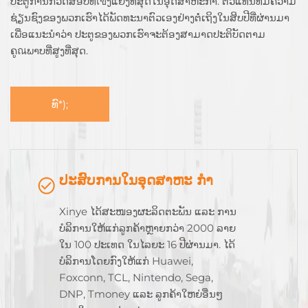
ປະຕູການກວດສອບທີ່เขັ້ງແຍງທີ່ສຸດໃນອຸດສາຫະກຳ. ຕົວແທນທີ່ມີຄວາມ
ຊ່ຽນຊົງຂອງພວກເຮົາໄດ້ພັດທະນາຕົວເອງຢ່າງຕໍ່ເຖິງໃນສິບປີທີ່ຜ່ານມາ
ເພື່ອແນະນຳວ່າ ປະຕູຂອງພວກເຮົາຈະຕ້ອງສາມາດປະຕິບັດຕາມ
ຄູณພາບທີ່ສູງທີ່ສຸດ.
ທົ*);
ປະສົບການໃນອຸດສາຫະ ກໍາ
Xinye ໄດ້ສະໜອງຜະລິດຕະພັນ ແລະ ການ
ບໍລິການໃຫ້ແກ່ລູກຄ້າຫຼາຍກວ່າ 2000 ລາຍ
ໃນ 100 ປະເທດ ໃນໄລຍະ 16 ປີຜ່ານມາ. ໄດ້
ບໍລິການໂດຍກົງໃຫ້ແກ່ Huawei,
Foxconn, TCL, Nintendo, Sega,
DNP, Tmoney ແລະ ລູກຄ້າໃຫຍ່ອື່ນໆ