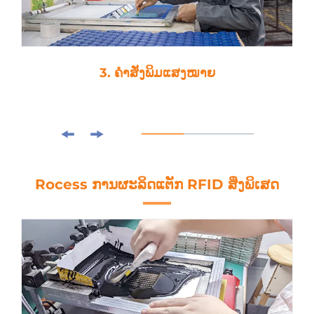
3. ຄຳສັ່ງພິມແສງໝາຍ
Rocess ການຜະລິດແຕັກ RFID ສິ່ງພິເສດ