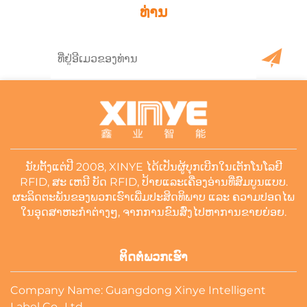
ທ່ານ
ນັບຕັ້ງແຕ່ປີ 2008, XINYE ໄດ້ເປັນຜູ້ບຸກເບີກໃນເຕັກໂນໂລຢີ
RFID, ສະ ເຫນີ ບັດ RFID, ປ້າຍແລະເຄື່ອງອ່ານທີ່ສົມບູນແບບ.
ຜະລິດຕະພັນຂອງພວກເຮົາເພີ່ມປະສິດທິພາບ ແລະ ຄວາມປອດໄພ
ໃນອຸດສາຫະກໍາຕ່າງໆ, ຈາກການຂົນສົ່ງໄປຫາການຂາຍຍ່ອຍ.
ຕິດຕໍ່ພວກເຮົາ
Company Name: Guangdong Xinye Intelligent
Label Co., Ltd.