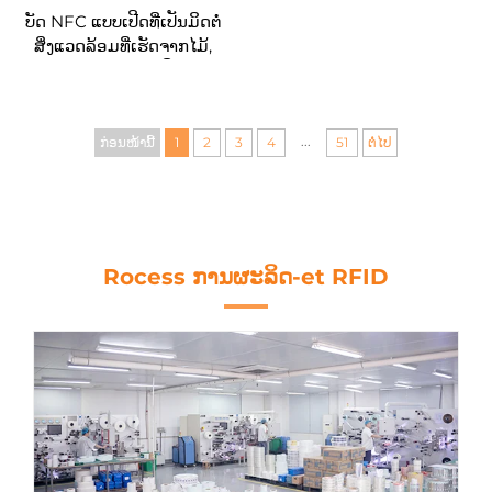
ບັດ NFC ແບບເປີດທີ່ເປັນມິດຕໍ່
ສິ່ງແວດລ້ອມທີ່ເຮັດຈາກໄມ້,
PVC, PET ແລະ ບັດເປີດທີ່ມີຊັ້ນ
ຫຸ້ມດ້ວຍເຈ້ຍ, ບັດຄີຫ້ອງພັກອັດ
ຈະລິຍະສາດ (Smart Hotel
Key) RFID ມາດຕະຖານ
...
ກ່ອນໜ້ານີ້
1
2
3
4
51
ຕໍ່ໄປ
13.56MHz MIFARE Classic
1K ທີ່ສາມາດປັບແຕ່ງໄດ້
Rocess ການຜະລິດ-et RFID