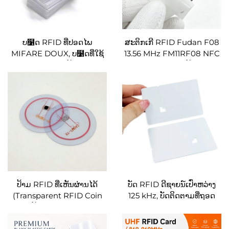
ບ໱ດ RFID ທີ່ປອດໄພ
ສະຕິກເກີ RFID Fudan F08
MIFARE DOUX, ບ໱ດທີ່ໃຊ້
13.56 MHz FM11RF08 NFC
ສຳລັບການຊາດໄຟຟ້າ EV ດ້ວຍ
Inlay ISO14443A ປ້າຍ RFID
ເຕັກໂນໂລຊີ RFID, ບ໱ດຄີ
ປ້ອງກັນການໃຊ້ກັບເຄື່ອງຈັກທີ່
ດິຈິຕອລ໌ NFC ສຳລັບ
ເຮັດດ້ວຍລົດຊາດ (Anti-
OCPP/OCPI
metal) ຮູບສີ່ແຈ
ປ້າມ RFID ທີ່ເຫັນຜ່ານໄດ້
ບັດ RFID ດີຊາຍນ໌ເປົ່າຫວ່າງ
(Transparent RFID Coin
125 kHz, ບັດຕິດຕາມທີ່ຖອດ
Tag), ປ້າມ RFID ທີ່ເຫັນຜ່ານ
ອອກໄດ້ເຮັດຈາກ PVC, ບັດ
ໄດ້ (Clear RFID Token), ປ້າ
ເຂົ້າເຖິງ NFC ສຳລັບການ