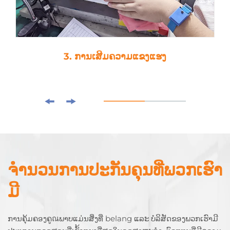
3. ການເສີມຄວາມແຂງແຮງ
ຈໍານວນການປະກັນຄຸນທີ່ພວກເຮົາ
ມີ
ການຄຸ້ມຄອງຄູณພາບແມ່ນສິ່ງທີ່ belang ແລະ ບໍລິສັດຂອງພວກເຮົາມີ