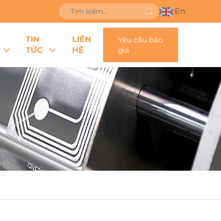
En
TIN
LIÊN
Yêu cầu báo
TỨC
HỆ
giá