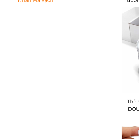
Nhãn Mã Vạch
đườn
mật
dùng
Eti
Thẻ 
DOUX
số N
x