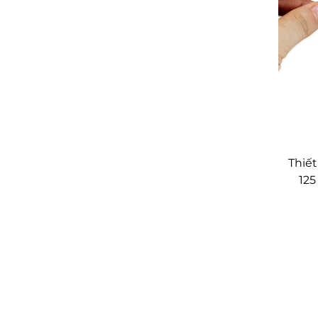
Thiết
125
nhựa
rời,
sự k