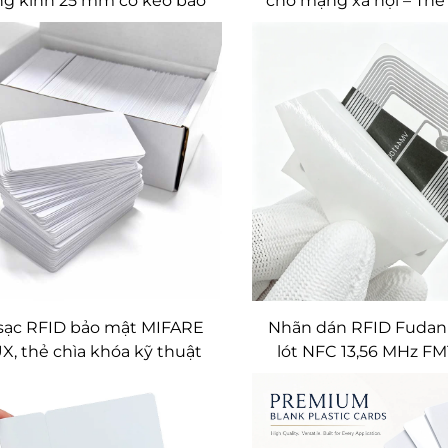
g kính 25 mm có keo bảo
cho mạng xã hội – Thẻ
 VOID, chuẩn ISO14443A
Ntag215, Ntag216 có in
 làm tem bảo hành, RFID
đánh giá Google, Ins
chetta Pegatina tùy chỉnh
TikTok
sạc RFID bảo mật MIFARE
Nhãn dán RFID Fudan 
, thẻ chìa khóa kỹ thuật
lót NFC 13,56 MHz FM
FC dành cho hệ thống sạc
nhãn RFID tiêu c
e điện theo tiêu chuẩn
ISO14443A, thẻ chống 
OCPP/OCPI
dạng vuông