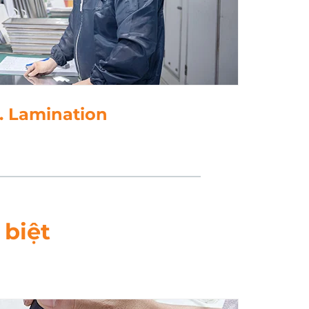
5. đâm
 biệt