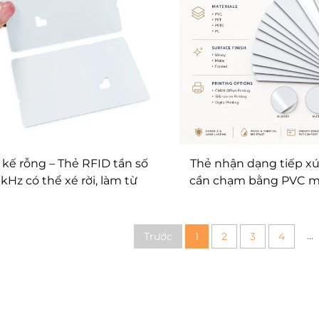
 kế rỗng – Thẻ RFID tần số
Thẻ nhận dạng tiếp x
 kHz có thể xé rời, làm từ
cần chạm bằng PVC m
 PVC, thẻ vé có thể tháo
số 125 kHz, thẻ RFID c
 thẻ truy cập NFC dành cho
lại được loại T5577 dù
iện, buổi hòa nhạc, lễ hội
thống kiểm soát ra 
...
Trước
1
2
3
4
phòng và bãi đậu