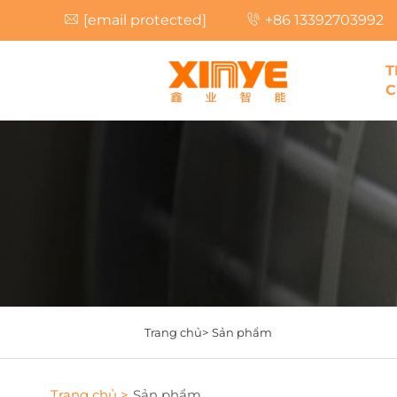
[email protected]
+86 13392703992
T
C
Trang chủ>
Sản phẩm
Trang chủ >
Sản phẩm