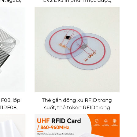
 Ntag213,
EV2 EV3 in phun mực được,
 logo và
dung lượng 2K, 4K, 8K, có thể
tagram,
tùy chỉnh logo, số seri và mã
vạch, thẻ thông minh RFID NFC
tùy chỉnh
F08, lớp
Thẻ gắn đồng xu RFID trong
11RF08,
suốt, thẻ token RFID trong
huẩn
suốt, thẻ đĩa RFID trong suốt,
kim loại
thẻ RFID bằng PVC tùy chỉnh