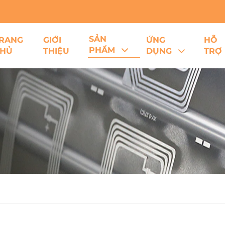
SẢN
RANG
GIỚI
ỨNG
HỖ
PHẨM
HỦ
THIỆU
DỤNG
TRỢ