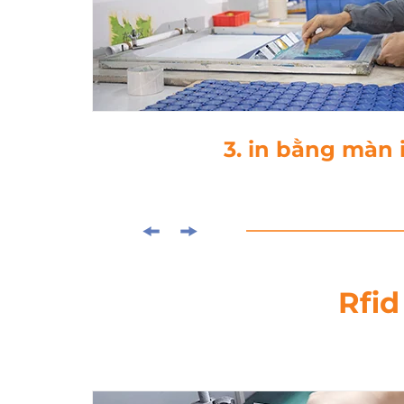
4. Laminati
Rfid