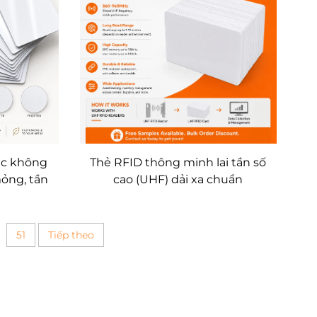
úc không
Thẻ RFID thông minh lai tần số
ỏng, tần
cao (UHF) dải xa chuẩn
ó thể ghi
ISO18000-6C, EPC Gen2 và lai
ng cho hệ
hai dải tần (HF+UHF)
vào văn
51
Tiếp theo
 xe