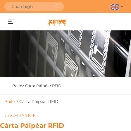
En
Faigh Uathbhreithniú
Baile>
Cárta Páipéar RFID
Baile >
Cárta Páipéar RFID
GACH TÁIRGE
Cárta Páipéar RFID