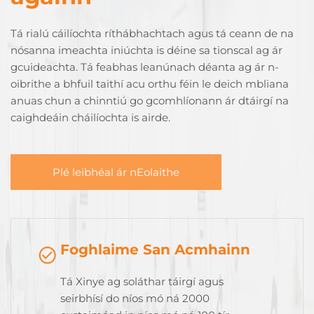
Tá rialú cáilíochta ríthábhachtach agus tá ceann de na
nósanna imeachta iniúchta is déine sa tionscal ag ár
gcuideachta. Tá feabhas leanúnach déanta ag ár n-
oibrithe a bhfuil taithí acu orthu féin le deich mbliana
anuas chun a chinntiú go gcomhlíonann ár dtáirgí na
caighdeáin cháilíochta is airde.
Plé leibhéal ár nEolaithe
Foghlaime San Acmhainn
Tá Xinye ag soláthar táirgí agus
seirbhísí do níos mó ná 2000