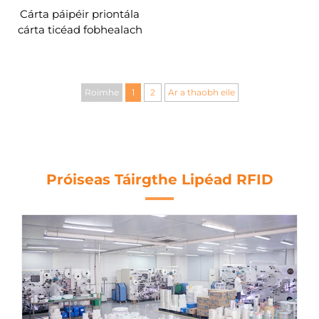
Cárta páipéir priontála
cárta ticéad fobhealach
traenach bus cliste rfid do
chathair chliste
Roimhe
1
2
Ar a thaobh eile
Próiseas Táirgthe Lipéad RFID