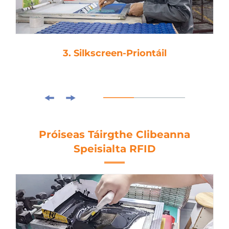
3. Silkscreen-Priontáil
Próiseas Táirgthe Clibeanna
Speisialta RFID