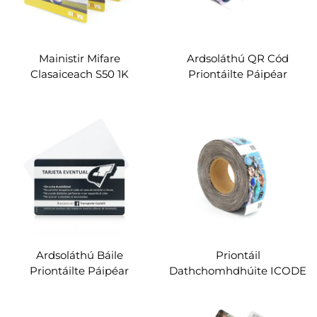
Mainistir Mifare
Ardsoláthú QR Cód
Clasaiceach S50 1K
Priontáilte Páipéar
Batach Priontáilte
Cluaineach RFID Páipéar
Páipéar Cluaineach RFID
Ticéad do Pháirc Téama
Páipéar Caird Doighneáil
Leabaithe Amháin
do Turas Meitreo
Ardsoláthú Báile
Priontáil
Priontáilte Páipéar
Dathchomhdhúite ICODE
Teirmiciúil RFID Páipéar
SLI-X Páipéar Teirmiciúil
Ticéad do Féile Ceoil
RFID Páipéar Caird do