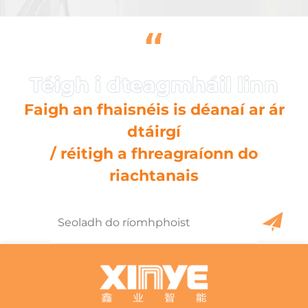
“
Faigh an fhaisnéis is déanaí ar ár
dtáirgí
/ réitigh a fhreagraíonn do
riachtanais