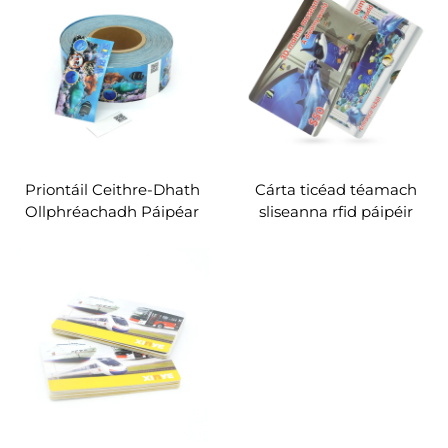
Pháirc an Oighir
Priontáil Ceithre-Dhath
Cárta ticéad téamach
Ollphréachadh Páipéar
sliseanna rfid páipéir
Cluaineach RFID Páipéar
brataithe le haghaidh
Caird do Ionchód Móna
aquarium