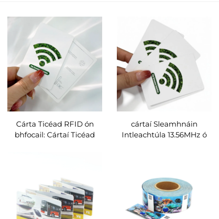
Cárta Ticéad RFID ón
cártaí Sleamhnáin
bhfocail: Cártaí Ticéad
Intleachtúla 13.56MHz ó
RFID páipéir NXP
Thionscadal NXP
MIFARE Ultralight EV1
NTAG213/215/216 ar
48B/128B, cara a thugann
Bhainse Papair le
tacaíocht do chomhlacht
Haghaidh Priontáil Teasa
an timpeallais
agus Cártaí RFID do
Thicéid imeachta, féile,
metro nó bus