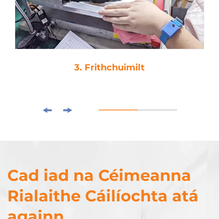
3. Frithchuimilt
Cad iad na Céimeanna
Rialaithe Cáilíochta atá
againn