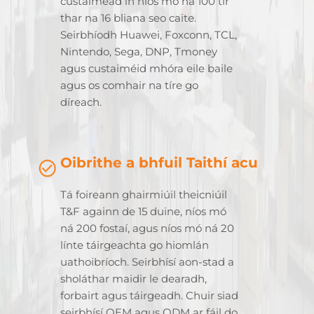
custaiméad in níos mó ná 100 tír
thar na 16 bliana seo caite.
Seirbhíodh Huawei, Foxconn, TCL,
Nintendo, Sega, DNP, Tmoney
agus custaiméid mhóra eile baile
agus os comhair na tíre go
díreach.
Oibrithe a bhfuil Taithí acu
Tá foireann ghairmiúil theicniúil
T&F againn de 15 duine, níos mó
ná 200 fostaí, agus níos mó ná 20
línte táirgeachta go hiomlán
uathoibríoch. Seirbhísí aon-stad a
sholáthar maidir le dearadh,
forbairt agus táirgeadh. Chuir siad
seirbhísí OEM agus ODM ar fáil do