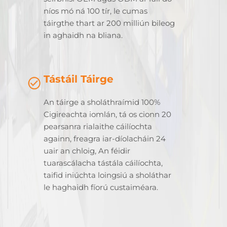
níos mó ná 100 tír, le cumas
táirgthe thart ar 200 milliún bileog
in aghaidh na bliana.
Tástáil Táirge
An táirge a sholáthraímid 100%
Cigireachta iomlán, tá os cionn 20
pearsanra rialaithe cáilíochta
againn, freagra iar-díolacháin 24
uair an chloig, An féidir
tuarascálacha tástála cáilíochta,
taifid iniúchta loingsiú a sholáthar
le haghaidh fíorú custaiméara.