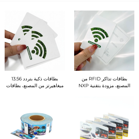
بطاقات تذاكر RFID من
بطاقات ذكية بتردد 13.56
المصنع، مزودة بتقنية NXP
ميغاهيرتز من المصنع، بطاقات
MIFARE Ultralight EV1
NTAG213/215/216 من شركة
بسعة 48 بايت/128 بايت،
NXP، مصنوعة من الورق
مصنوعة من الورق، صديقة
وقابلة للطباعة الحرارية،
للبيئة
وتُستخدم كبطاقات RFID
لتذاكر الفعاليات والمهرجانات
ووسائل النقل العام مثل المترو
والحافلات