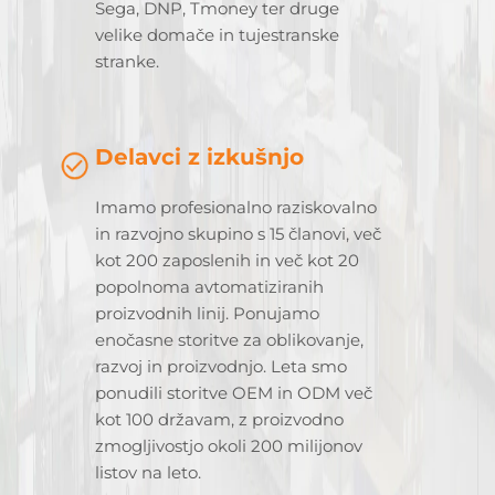
Sega, DNP, Tmoney ter druge
velike domače in tujestranske
stranke.
Delavci z izkušnjo
Imamo profesionalno raziskovalno
in razvojno skupino s 15 članovi, več
kot 200 zaposlenih in več kot 20
popolnoma avtomatiziranih
proizvodnih linij. Ponujamo
enočasne storitve za oblikovanje,
razvoj in proizvodnjo. Leta smo
ponudili storitve OEM in ODM več
kot 100 državam, z proizvodno
zmogljivostjo okoli 200 milijonov
listov na leto.