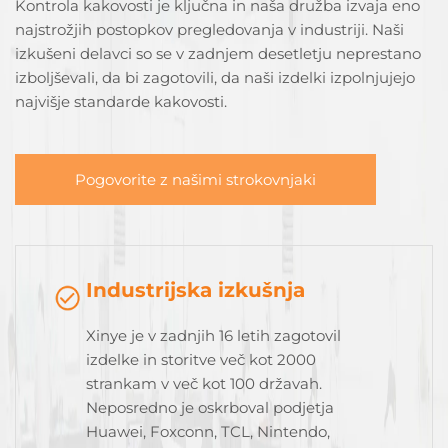
Kontrola kakovosti je ključna in naša družba izvaja eno
najstrožjih postopkov pregledovanja v industriji. Naši
izkušeni delavci so se v zadnjem desetletju neprestano
izboljševali, da bi zagotovili, da naši izdelki izpolnjujejo
najvišje standarde kakovosti.
Pogovorite z našimi strokovnjaki
Industrijska izkušnja
Xinye je v zadnjih 16 letih zagotovil
izdelke in storitve več kot 2000
strankam v več kot 100 državah.
Neposredno je oskrboval podjetja
Huawei, Foxconn, TCL, Nintendo,