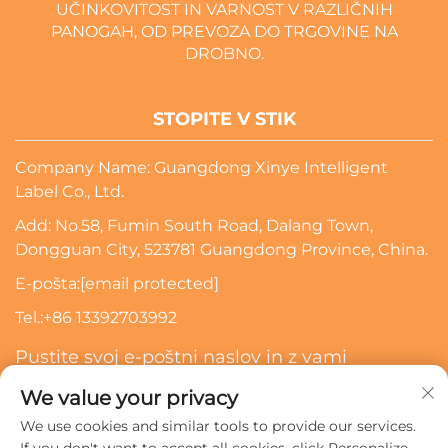
UČINKOVITOST IN VARNOST V RAZLIČNIH
PANOGAH, OD PREVOZA DO TRGOVINE NA
DROBNO.
STOPITE V STIK
Company Name: Guangdong Xinye Intelligent
Label Co., Ltd.
Add: No.58, Fumin South Road, Dalang Town,
Dongguan City, 523781 Guangdong Province, China.
E-pošta:
[email protected]
Tel.:
+86 13392703992
Pustite svoj e-poštni naslov in z vami
skontaktiramo
We value your privacy
We use cookies and similar tools to provide our services.
Naročite Se