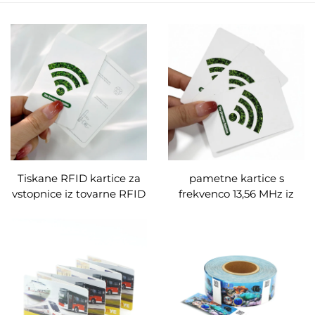
Tiskane RFID kartice za
pametne kartice s
vstopnice iz tovarne RFID
frekvenco 13,56 MHz iz
kartic z NXP MIFARE
tovarne NXP
Ultralight EV1, 48 B / 128
NTAG213/215/216,
B, ekološki material
papirnate toplotno
tiskljive RFID-ovne
vstopnice za dogodke,
festivale, metro in
avtobusne vozovnice