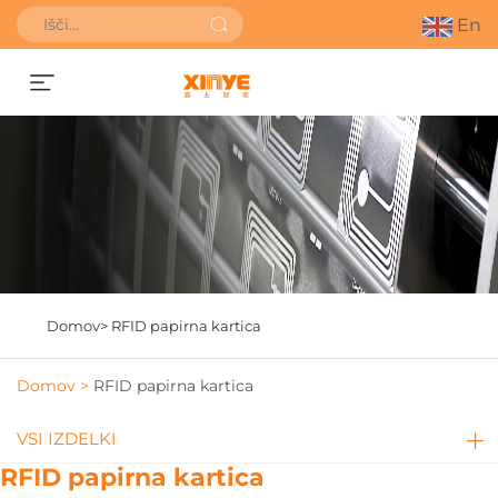
En
Pridobite ponudbo
Domov>
RFID papirna kartica
Domov >
RFID papirna kartica
VSI IZDELKI
RFID papirna kartica