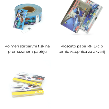
festival
Po meri štirbarvni tisk na
Ploščato papir RFID čip
premazanem papirju
temic vstopnica za akvarij
enkratno uporabna RFID
kartica za vstop v akvarij