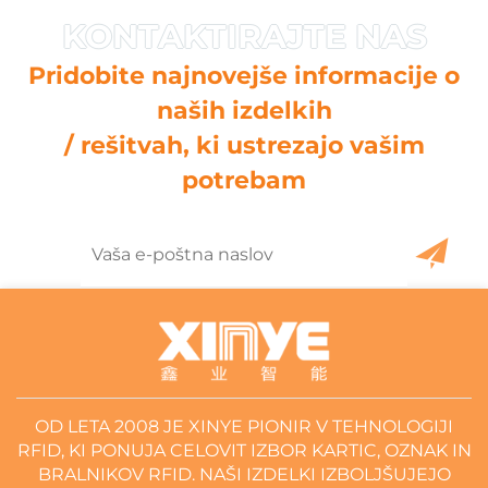
Pridobite najnovejše informacije o
naših izdelkih
/ rešitvah, ki ustrezajo vašim
potrebam
OD LETA 2008 JE XINYE PIONIR V TEHNOLOGIJI
RFID, KI PONUJA CELOVIT IZBOR KARTIC, OZNAK IN
BRALNIKOV RFID. NAŠI IZDELKI IZBOLJŠUJEJO