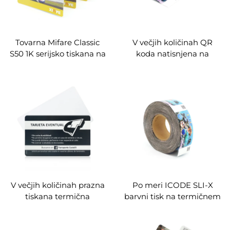
Tovarna Mifare Classic
V večjih količinah QR
S50 1K serijsko tiskana na
koda natisnjena na
premazanem papirju
premazanem papirju
enkratno uporabna RFID
RFID papirnata vstopnica
papirnata kartica za
za tematski park za
potovanje z metrom
enkratno uporabo
V večjih količinah prazna
Po meri ICODE SLI-X
tiskana termična
barvni tisk na termičnem
papirnata RFID papirnata
papirju RFID papirnata
vstopnica za glasbeni
kartica za Ocean Park