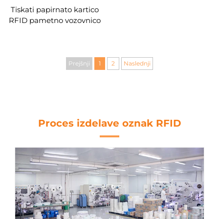
Tiskati papirnato kartico
RFID pametno vozovnico
avtobusov, vlakov in
podzemne železnice za
pametno mesto
Prejšnji
1
2
Naslednji
Proces izdelave oznak RFID